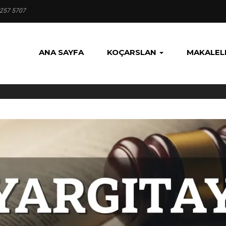
 257 5707
ANA SAYFA
KOÇARSLAN
MAKALEL