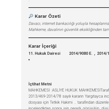
Karar Özeti
Davacı, internet bankacılığı yoluyla hesapları
Mahkeme, davalının güvenlik eksikliğinden ta
Karar İçeriği
11. Hukuk Dairesi 2014/9080 E. , 2014/1
İçtihat Metni
MAHKEMESİ :ASLİYE HUKUK MAHKEMESİTaraflar 
2013/469-2014/78 sayılı kararın Yargıtayca ince
dosyası için Tetkik Hakimi … tarafından düzenle
incelendikten sonra işin gereği görüşülüp, düş