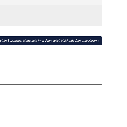
inin Bozulması Nedeniyle İmar Planı İptali Hakkında Danıştay Kararı