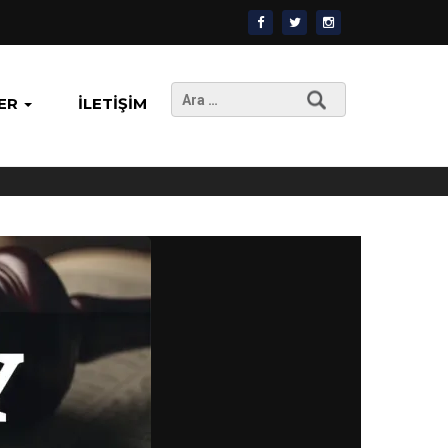
Arama:
ER
İLETIŞIM