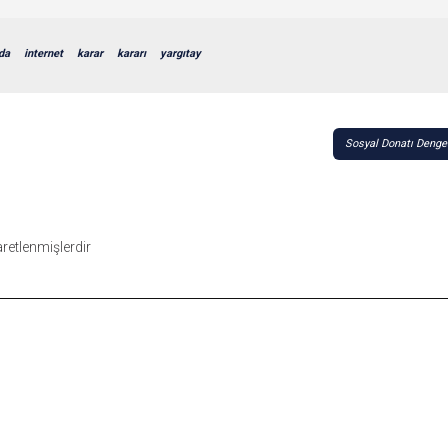
da
internet
karar
kararı
yargıtay
Sosyal Donatı Denges
şaretlenmişlerdir