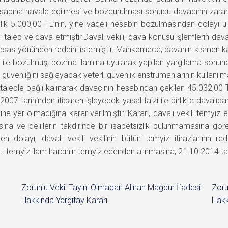
hesabına havale edilmesi ve bozdurulması sonucu davacının zararını
ik 5.000,00 TL’nin, yine vadeli hesabın bozulmasından dolayı ulaş
sini talep ve dava etmiştir.Davalı vekili, dava konusu işlemlerin d
esas yönünden reddini istemiştir. Mahkemece, davanın kısmen ka
mı ile bozulmuş, bozma ilamına uyularak yapılan yargılama sonun
in güvenliğini sağlayacak yeterli güvenlik enstrümanlarının kullan
aleple bağlı kalınarak davacının hesabından çekilen 45.032,00 
07 tarihinden itibaren işleyecek yasal faizi ile birlikte davalıdan
ne yer olmadığına karar verilmiştir. Kararı, davalı vekili temyi
 ve delillerin takdirinde bir isabetsizlik bulunmamasına göre, d
en dolayı, davalı vekili vekilinin bütün temyiz itirazlarının
emyiz ilam harcının temyiz edenden alınmasına, 21.10.2014 tarihi
Zorunlu Vekil Tayini Olmadan Alınan Mağdur İfadesi
Zoru
Hakkında Yargıtay Kararı
Hakk