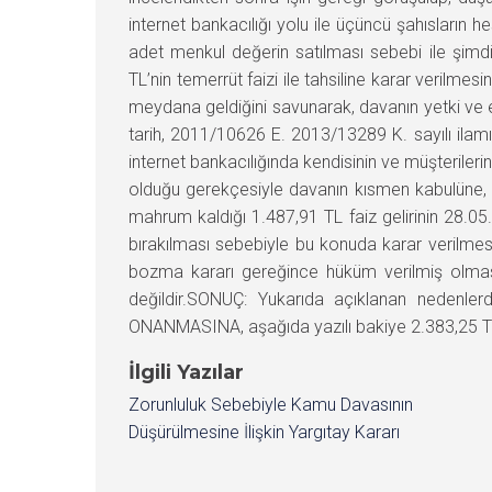
internet bankacılığı yolu ile üçüncü şahısların 
adet menkul değerin satılması sebebi ile şimdil
TL’nin temerrüt faizi ile tahsiline karar verilme
meydana geldiğini savunarak, davanın yetki ve 
tarih, 2011/10626 E. 2013/13289 K. sayılı ila
internet bankacılığında kendisinin ve müşteriler
olduğu gerekçesiyle davanın kısmen kabulüne, t
mahrum kaldığı 1.487,91 TL faiz gelirinin 28.05.20
bırakılması sebebiyle bu konuda karar verilmesi
bozma kararı gereğince hüküm verilmiş olmasına
değildir.SONUÇ: Yukarıda açıklanan nedenlerd
ONANMASINA, aşağıda yazılı bakiye 2.383,25 TL t
İlgili Yazılar
Zorunluluk Sebebiyle Kamu Davasının
Düşürülmesine İlişkin Yargıtay Kararı