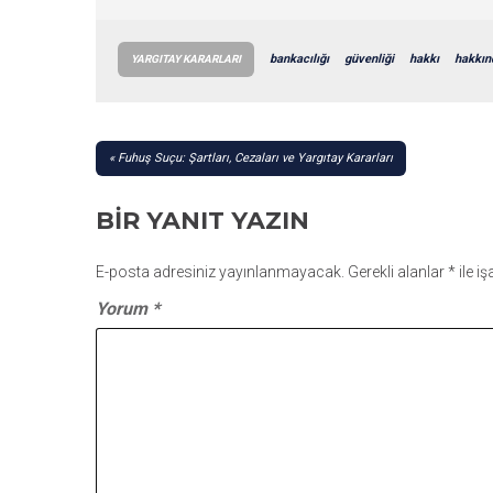
bankacılığı
güvenliği
hakkı
hakkın
YARGITAY KARARLARI
YAZI
Fuhuş Suçu: Şartları, Cezaları ve Yargıtay Kararları
GEZINMESI
BIR YANIT YAZIN
E-posta adresiniz yayınlanmayacak.
Gerekli alanlar
*
ile i
Yorum
*