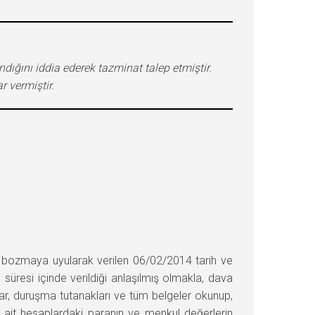
ığını iddia ederek tazminat talep etmiştir.
 vermiştir.
ozmaya uyularak verilen 06/02/2014 tarih ve
süresi içinde verildiği anlaşılmış olmakla, dava
lar, duruşma tutanakları ve tüm belgeler okunup,
e ait hesaplardaki paranın ve menkul değerlerin