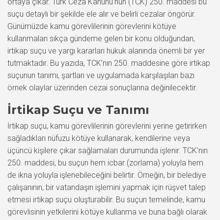
ortaya çıkar. Türk Ceza Kanunu’nun (TCK) 250. maddesi bu
suçu detaylı bir şekilde ele alır ve belirli cezalar öngörür.
Günümüzde kamu görevlilerinin görevlerini kötüye
kullanmaları sıkça gündeme gelen bir konu olduğundan,
irtikap suçu ve yargı kararları hukuk alanında önemli bir yer
tutmaktadır. Bu yazıda, TCK’nın 250. maddesine göre irtikap
suçunun tanımı, şartları ve uygulamada karşılaşılan bazı
örnek olaylar üzerinden cezai sonuçlarına değinilecektir.
İrtikap Suçu ve Tanımı
İrtikap suçu, kamu görevlilerinin görevlerini yerine getirirken
sağladıkları nüfuzu kötüye kullanarak, kendilerine veya
üçüncü kişilere çıkar sağlamaları durumunda işlenir. TCK’nın
250. maddesi, bu suçun hem icbar (zorlama) yoluyla hem
de ikna yoluyla işlenebileceğini belirtir. Örneğin, bir belediye
çalışanının, bir vatandaşın işlemini yapmak için rüşvet talep
etmesi irtikap suçu oluşturabilir. Bu suçun temelinde, kamu
görevlisinin yetkilerini kötüye kullanma ve buna bağlı olarak