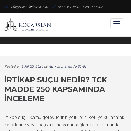
Skip
info@kocarslanhukuk.com
0537 344 4020 - 0258 257 5707
to
content
Toggl
naviga
Posted on
Eylül 23, 2025
by
Av. Yusuf Enes ARSLAN
İRTIKAP SUÇU NEDIR? TCK
MADDE 250 KAPSAMINDA
İNCELEME
İrtikap suçu, kamu görevlilerinin yetkilerini kötüye kullanarak
kendilerine veya başkalarına yarar sağlaması durumunda