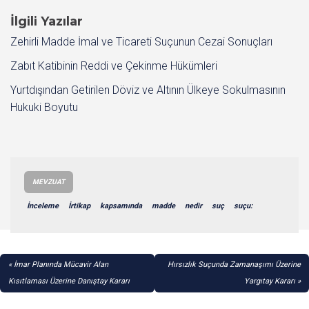
İlgili Yazılar
Zehirli Madde İmal ve Ticareti Suçunun Cezai Sonuçları
Zabıt Katibinin Reddi ve Çekinme Hükümleri
Yurtdışından Getirilen Döviz ve Altının Ülkeye Sokulmasının
Hukuki Boyutu
MEVZUAT
İnceleme
İrtikap
kapsamında
madde
nedir
suç
suçu:
YAZI
İmar Planında Mücavir Alan
Hırsızlık Suçunda Zamanaşımı Üzerine
GEZINMESI
Kısıtlaması Üzerine Danıştay Kararı
Yargıtay Kararı