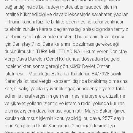
bağlandığı halde bu ifadeyi müteakiben sadece işlemin
iptaline hükmedildiği ve dava dilekçesinde sarahaten yapılan
…-liranın kanuni faizi ile birlikte ödenmesine karar verilmesi
talebinin zuhulen karara bağlanmadığı anlaşıldığından temyiz
talebinin kabulü ile zuhule müstenid bu hatanın düzeltilmesi
için Danıştay 7 nci Daire kararının bozulması gerekeceği
düşünülmüştür. TÜRK MİLLETİ ADINA Hüküm veren Danıştay
Vergi Dava Daireleri Genel Kurulunca, dosyadaki belgeler
incelendikten sonra gereği görüşüldü: Devlet Orman
İşletmesi … Müdürlüğü, Bakanlar Kurulunun 84/7928 sayılı
Kararıyla istihsal vergisi kapsamı dışında bırakılmış olmasına
karşın, satışı yapılan yuvarlak ağaçlar nedeniyle yersiz tahsil
edilen istihsal vergisinin geri verilmesini isteyerek, düzeltme
ve şikayet yollarını izlemiş ve istemin reddi yolunda kurulan
olumsuz işlemi dava konusu yapmıştır. Maliye Bakanlığınca
kurulan olumsuz işlemin konu yapıldığı bu dava, 2577 sayılı
İdari Yargılama Usulü Kanununun 2 nci maddesinin 1/a