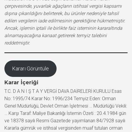
çerçevesinde, yuvarlak ağaçların istihsal vergisi kapsamı
dışına çıkarıldığını belirterek, bu ürünler nedeniyle tahsil
edilen vergilerin iade edilmesinin gerektiğine hükmetmiştir.
Ancak, işlemin iptali ile birlikte faiz isteminin kararaltında
alınamayacağına kanaat getirerek temyiz talebini
reddetmiştir.
Kararı Görüntüle
Karar İçeriği
T.C. D A N I Ş T A Y VERGİ DAVA DAİRELERİ KURULU Esas
No: 1995/74 Karar No: 1996/234 Temyiz Eden: Orman
Genel Müdürlüğü, Devlet Orman İşletmesi … Müdürlüğü Vekili:
… Karşı Taraf: Maliye Bakanlığı İstemin Özeti : 20.4.1984 gün
ve 18378 sayılı Resmi Gazetede yayımlanan 84/7928 sayılı
Kararla gümrük ve istihsal vergisinden muaf tutulan orman