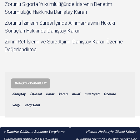
Zorunlu Sigorta Yükümlülüğünde İdarenin Denetim
Sorumluluğu Hakkında Danıştay Kararı
Zorunlu İzinlerin Süresi İçinde Alınmamasının Hukuki
Sonuçları Hakkında Danıştay Kararı
Zımni Ret İşlemi ve Süre Aşımı: Danıştay Kararı Üzerine
Değerlendirme
DANIŞTAY KARARLARI
danıştay
İstihsal
karar
kararı
muaf
muafiyeti
Üzerine
vergi
vergisinin
YAZI
Taksirle Öldürme Suçunda Yargılama
Hizmet Nedeniyle Güveni Kötüye
Giderlerinin Düzeltilmesi Hakkında
Kullanma Suçunda Çelişkili Gerekçeler