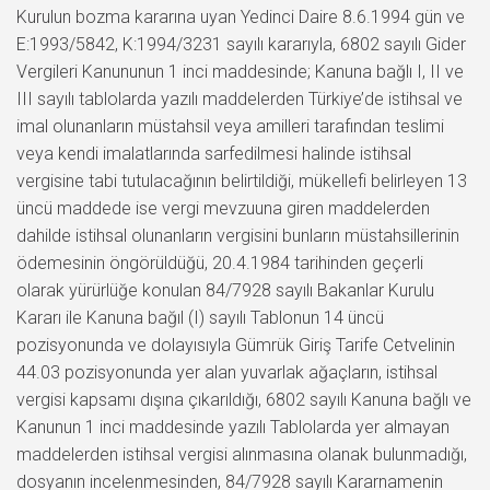
Kurulun bozma kararına uyan Yedinci Daire 8.6.1994 gün ve
E:1993/5842, K:1994/3231 sayılı kararıyla, 6802 sayılı Gider
Vergileri Kanununun 1 inci maddesinde; Kanuna bağlı I, II ve
III sayılı tablolarda yazılı maddelerden Türkiye’de istihsal ve
imal olunanların müstahsil veya amilleri tarafından teslimi
veya kendi imalatlarında sarfedilmesi halinde istihsal
vergisine tabi tutulacağının belirtildiği, mükellefi belirleyen 13
üncü maddede ise vergi mevzuuna giren maddelerden
dahilde istihsal olunanların vergisini bunların müstahsillerinin
ödemesinin öngörüldüğü, 20.4.1984 tarihinden geçerli
olarak yürürlüğe konulan 84/7928 sayılı Bakanlar Kurulu
Kararı ile Kanuna bağıl (I) sayılı Tablonun 14 üncü
pozisyonunda ve dolayısıyla Gümrük Giriş Tarife Cetvelinin
44.03 pozisyonunda yer alan yuvarlak ağaçların, istihsal
vergisi kapsamı dışına çıkarıldığı, 6802 sayılı Kanuna bağlı ve
Kanunun 1 inci maddesinde yazılı Tablolarda yer almayan
maddelerden istihsal vergisi alınmasına olanak bulunmadığı,
dosyanın incelenmesinden, 84/7928 sayılı Kararnamenin