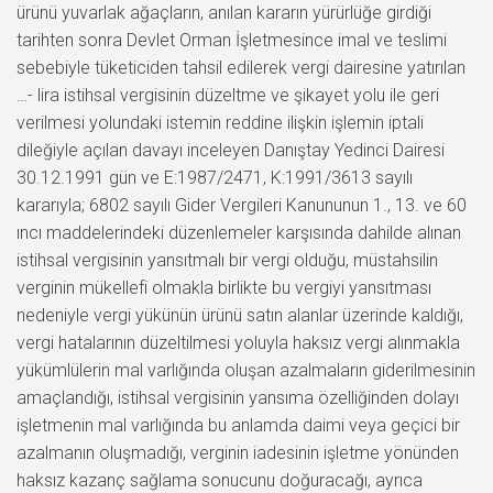
ürünü yuvarlak ağaçların, anılan kararın yürürlüğe girdiği
tarihten sonra Devlet Orman İşletmesince imal ve teslimi
sebebiyle tüketiciden tahsil edilerek vergi dairesine yatırılan
…- lira istihsal vergisinin düzeltme ve şikayet yolu ile geri
verilmesi yolundaki istemin reddine ilişkin işlemin iptali
dileğiyle açılan davayı inceleyen Danıştay Yedinci Dairesi
30.12.1991 gün ve E:1987/2471, K:1991/3613 sayılı
kararıyla; 6802 sayılı Gider Vergileri Kanununun 1., 13. ve 60
ıncı maddelerindeki düzenlemeler karşısında dahilde alınan
istihsal vergisinin yansıtmalı bir vergi olduğu, müstahsilin
verginin mükellefi olmakla birlikte bu vergiyi yansıtması
nedeniyle vergi yükünün ürünü satın alanlar üzerinde kaldığı,
vergi hatalarının düzeltilmesi yoluyla haksız vergi alınmakla
yükümlülerin mal varlığında oluşan azalmaların giderilmesinin
amaçlandığı, istihsal vergisinin yansıma özelliğinden dolayı
işletmenin mal varlığında bu anlamda daimi veya geçici bir
azalmanın oluşmadığı, verginin iadesinin işletme yönünden
haksız kazanç sağlama sonucunu doğuracağı, ayrıca