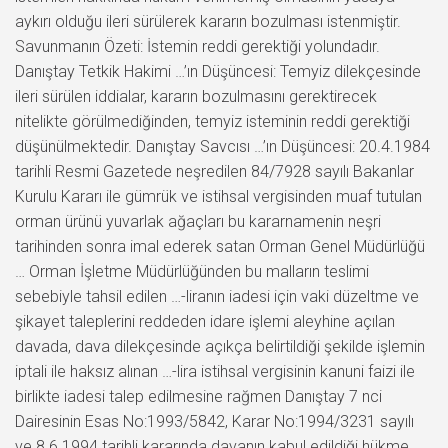
aykırı olduğu ileri sürülerek kararın bozulması istenmiştir.
Savunmanın Özeti: İstemin reddi gerektiği yolundadır.
Danıştay Tetkik Hakimi …’ın Düşüncesi: Temyiz dilekçesinde
ileri sürülen iddialar, kararın bozulmasını gerektirecek
nitelikte görülmediğinden, temyiz isteminin reddi gerektiği
düşünülmektedir. Danıştay Savcısı …’ın Düşüncesi: 20.4.1984
tarihli Resmi Gazetede neşredilen 84/7928 sayılı Bakanlar
Kurulu Kararı ile gümrük ve istihsal vergisinden muaf tutulan
orman ürünü yuvarlak ağaçları bu kararnamenin neşri
tarihinden sonra imal ederek satan Orman Genel Müdürlüğü
… Orman İşletme Müdürlüğünden bu malların teslimi
sebebiyle tahsil edilen …-liranın iadesi için vaki düzeltme ve
şikayet taleplerini reddeden idare işlemi aleyhine açılan
davada, dava dilekçesinde açıkça belirtildiği şekilde işlemin
iptali ile haksız alınan …-lira istihsal vergisinin kanuni faizi ile
birlikte iadesi talep edilmesine rağmen Danıştay 7 nci
Dairesinin Esas No:1993/5842, Karar No:1994/3231 sayılı
ve 8.6.1994 tarihli kararında davanın kabul edildiği hükme