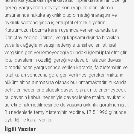
fıkrasında yazılı olan iptal davasıdır. İptal davalarının özelliği
gereği yargı yerleri, davaya konu yapılan idari işlemin
unsurlarında hukuka aykırılık olup olmadığını araştırır ve
aykırılık saptandığında işlemi iptal etmekle yetinir.
Kurulumuzun bozma kararı uyarınca verilen kararda da
Danıştay Yedinci Dairesi, vergi kapsamı dışında bırakılan
yuvarlak ağaçların satışı nedeniyle tahsil edilen istihsal
vergisinin geri verilemeyeceği yolundaki işlemi iptal etmiştir.
İptal davalarının özelliği gereği ve dava bir alacak davası
olmadığından yargı yerince verilen kararda, faiz isteminin ve
iptal kararı sonucuna göre geri verilmesi gereken miktarın
hüküm altına alınmasına olanak bulunmamaktadır. Yukarıda
belirtilen nedenlerle alacak davası olarak nitelenemeyecek
bu davanın kabulü nedeniyle davacı lehine maktu avukatlık
ücretine hükmedilmesinde de yasaya aykırılık görülmemiştir.
Bu nedenlerle temyiz isteminin reddine, 17.5.1996 gününde
oybirliği ile karar verildi.
İlgili Yazılar