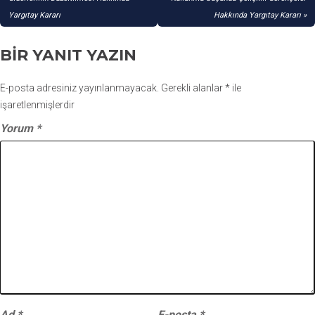
GEZINMESI
Yargıtay Kararı
Hakkında Yargıtay Kararı
BIR YANIT YAZIN
E-posta adresiniz yayınlanmayacak.
Gerekli alanlar
*
ile
işaretlenmişlerdir
Yorum
*
Ad
*
E-posta
*