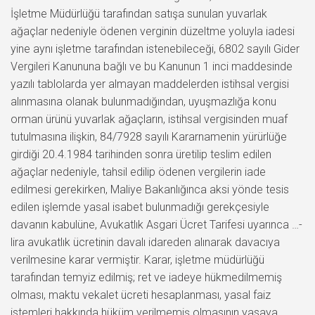
İşletme Müdürlüğü tarafından satışa sunulan yuvarlak
ağaçlar nedeniyle ödenen verginin düzeltme yoluyla iadesi
yine aynı işletme tarafından istenebileceği, 6802 sayılı Gider
Vergileri Kanununa bağlı ve bu Kanunun 1 inci maddesinde
yazılı tablolarda yer almayan maddelerden istihsal vergisi
alınmasına olanak bulunmadığından, uyuşmazlığa konu
orman ürünü yuvarlak ağaçların, istihsal vergisinden muaf
tutulmasına ilişkin, 84/7928 sayılı Kararnamenin yürürlüğe
girdiği 20.4.1984 tarihinden sonra üretilip teslim edilen
ağaçlar nedeniyle, tahsil edilip ödenen vergilerin iade
edilmesi gerekirken, Maliye Bakanlığınca aksi yönde tesis
edilen işlemde yasal isabet bulunmadığı gerekçesiyle
davanın kabulüne, Avukatlık Asgari Ücret Tarifesi uyarınca …-
lira avukatlık ücretinin davalı idareden alınarak davacıya
verilmesine karar vermiştir. Karar, işletme müdürlüğü
tarafından temyiz edilmiş; ret ve iadeye hükmedilmemiş
olması, maktu vekalet ücreti hesaplanması, yasal faiz
istemleri hakkında hüküm verilmemiş olmasının yasaya