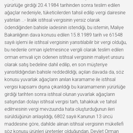
yürürlüğe girdiği 20.4.1984 tarihinden sonra teslim edilen
ağaçlar nedeniyle, tüketicilerden tahsil edilip vergi dairesine
yatırılan …- liralık istihsal vergisinin yersiz olarak
ödendiğinden bahisle iadesinin istendiği, bu istemin, Maliye
Bakanlığının dava konusu edilen 15.8.1989 tarih ve 61548
sayılı işlemi ile istihsal vergisinin yansıtılabilir bir vergi olduğu,
bu nedenle orman işletmesince vergili olarak teslim edilen
orman emvali için ödenen istihsal vergisinin maliyet unsuru
olarak satış bedeline dahil edilip, en son müşteriye
yansıtıldığından bahisle reddedildiği, açılan davada da, söz
konusu yuvarlak ağaçların anılan kararname ile istihsal
vergisi kapsamı dışına çıkarıldığı bu kararnamenin yürürlüğe
girdiği tarihten sonra istihsal olunan yuvarlak ağaçların
satışından dolayı istihsal vergisi tarh, tahakkuk ve tahsil
edilmesinin vergi mevzuunda hata oluşturduğunun ileri
sürüldüğünün anlaşıldığı, 6802 sayılı Kanunun 13 üncü
maddesine göre, dahilde alınan istihsal vergisinin mükellefi
söz konusu ürünleri üretenler olduğundan, Devlet Orman