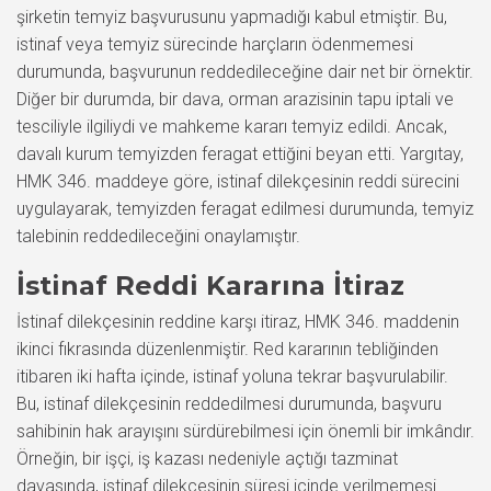
şirketin temyiz başvurusunu yapmadığı kabul etmiştir. Bu,
istinaf veya temyiz sürecinde harçların ödenmemesi
durumunda, başvurunun reddedileceğine dair net bir örnektir.
Diğer bir durumda, bir dava, orman arazisinin tapu iptali ve
tesciliyle ilgiliydi ve mahkeme kararı temyiz edildi. Ancak,
davalı kurum temyizden feragat ettiğini beyan etti. Yargıtay,
HMK 346. maddeye göre, istinaf dilekçesinin reddi sürecini
uygulayarak, temyizden feragat edilmesi durumunda, temyiz
talebinin reddedileceğini onaylamıştır.
İstinaf Reddi Kararına İtiraz
İstinaf dilekçesinin reddine karşı itiraz, HMK 346. maddenin
ikinci fıkrasında düzenlenmiştir. Red kararının tebliğinden
itibaren iki hafta içinde, istinaf yoluna tekrar başvurulabilir.
Bu, istinaf dilekçesinin reddedilmesi durumunda, başvuru
sahibinin hak arayışını sürdürebilmesi için önemli bir imkândır.
Örneğin, bir işçi, iş kazası nedeniyle açtığı tazminat
davasında, istinaf dilekçesinin süresi içinde verilmemesi