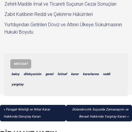
Zehirli Madde İmal ve Ticareti Suçunun Cezai Sonuçları
Zabıt Katibinin Reddi ve Çekinme Hükümleri
Yurtdışından Getirilen Döviz ve Altının Ülkeye Sokulmasının
Hukuki Boyutu
MEVZUAT
bakış
dilekçesinin
genel
İstinaf
karar
kararlarına
reddi
yargıtay
YAZI
Feragat Niteliği ve Nihai Karar
Dolandırıcılık Suçunda Zamanaşımı ve
GEZINMESI
Hakkında Danıştay Kararı
Beraat Hakkında Yargıtay Kararı