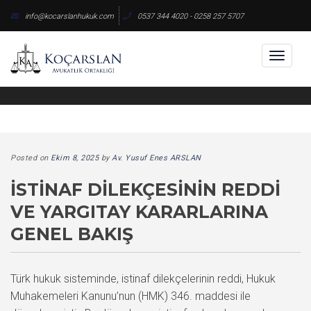
Skip
info@kocarslanhukuk.com
0537 344 4020 - 0258 257 5707
to
content
Toggl
naviga
Posted on
Ekim 8, 2025
by
Av. Yusuf Enes ARSLAN
İSTINAF DILEKÇESININ REDDI
VE YARGITAY KARARLARINA
GENEL BAKIŞ
Türk hukuk sisteminde, istinaf dilekçelerinin reddi, Hukuk
Muhakemeleri Kanunu’nun (HMK) 346. maddesi ile