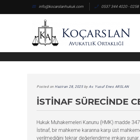
Skip
info@kocarslanhukuk.com
0537 344 4020 - 0258
to
content
Posted on
Haziran 28, 2025
by
Av. Yusuf Enes ARSLAN
İSTINAF SÜRECINDE CE
Hukuk Muhakemeleri Kanunu (HMK) madde 347 kapsa
İstinaf, bir mahkeme kararına karşı üst mahkemey
verilmediğini tekrar değerlendirme imkanı sunar. İ