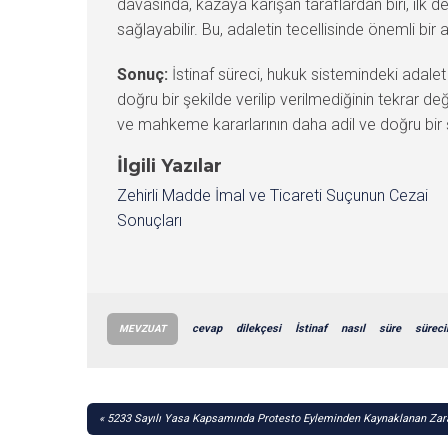
davasında, kazaya karışan taraflardan biri, ilk d
sağlayabilir. Bu, adaletin tecellisinde önemli bir 
Sonuç:
İstinaf süreci, hukuk sistemindeki adalet
doğru bir şekilde verilip verilmediğinin tekrar d
ve mahkeme kararlarının daha adil ve doğru bir ş
İlgili Yazılar
Zehirli Madde İmal ve Ticareti Suçunun Cezai
Sonuçları
cevap
dilekçesi
İstinaf
nasıl
süre
süreci
MEVZUAT
YAZI
5233 Sayılı Yasa Kapsamında Protesto Eyleminden Kaynaklanan Zara