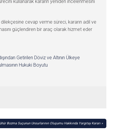
ürecini kullanarak kararın yeniden incelenmesini
f dilekçesine cevap verme süreci, kararın adil ve
nmasını güçlendiren bir araç olarak hizmet eder
dışından Getirilen Döviz ve Altının Ülkeye
lmasının Hukuki Boyutu
hür Bozma Suçunun Unsurlarının Oluşumu Hakkında Yargıtay Kararı