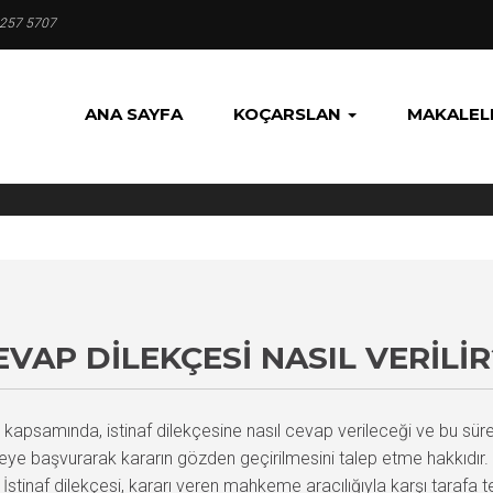
 257 5707
ANA SAYFA
KOÇARSLAN
MAKALEL
VAP DILEKÇESI NASIL VERILIR
mında, istinaf dilekçesine nasıl cevap verileceği ve bu sürecin i
e başvurarak kararın gözden geçirilmesini talep etme hakkıdır. Bu 
stinaf dilekçesi, kararı veren mahkeme aracılığıyla karşı tarafa teb