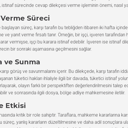
ıda, istinaf sürecinde cevap dilekçesi verme işleminin önemi, nasıl 
p Verme Süreci
le başlayan süreç, karşı tarafın bu tebliğden itibaren iki hafta içi
ve yanıt verme fırsatı tanır. Örneğin, bir işçi, işveren tarafından 
r vermişse, işçi bu karara istinaf edebilir. İşveren ise istinaf di
recin bir sonraki aşamasına geçilmesini sağlar.
ma ve Sunma
karşı görüş ve savunmalarını içerir. Bu dilekçede, karşı tarafın iddi
aşanan tüketici hakları ihlaliyle ilgili bir davada, tüketici istinaf 
layarak, olayın farklı bir perspektiften değerlendirilmesini tale
ir ve sonrasında ilgili dosya, bölge adliye mahkemesine iletilir.
e Etkisi
masında kritik bir role sahiptir. Taraflara, mahkeme kararlarına 
süreç, yanlış kararların düzeltilmesine ve daha adil sonuçlara ulaş