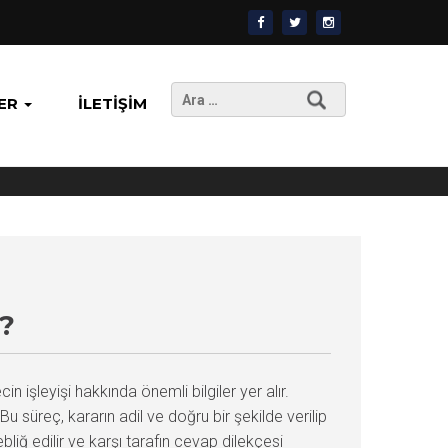
Arama:
ER
İLETIŞIM
?
şleyişi hakkında önemli bilgiler yer alır.
süreç, kararın adil ve doğru bir şekilde verilip
liğ edilir ve karşı tarafın cevap dilekçesi