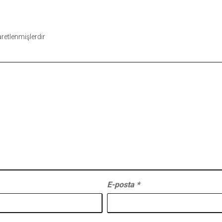
şaretlenmişlerdir
E-posta
*