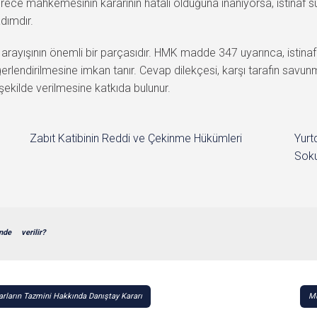
erece mahkemesinin kararının hatalı olduğuna inanıyorsa, istinaf s
adımdır.
 arayışının önemli bir parçasıdır. HMK madde 347 uyarınca, istina
eğerlendirilmesine imkan tanır. Cevap dilekçesi, karşı tarafın savu
ekilde verilmesine katkıda bulunur.
Zabıt Katibinin Reddi ve Çekinme Hükümleri
Yurt
Soku
nde
verilir?
rların Tazmini Hakkında Danıştay Kararı
Mü