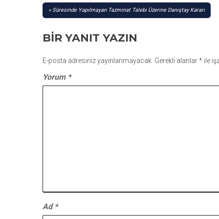
YAZI
Süresinde Yapılmayan Tazminat Talebi Üzerine Danıştay Kararı
GEZINMESI
BIR YANIT YAZIN
E-posta adresiniz yayınlanmayacak.
Gerekli alanlar
*
ile i
Yorum
*
Ad
*