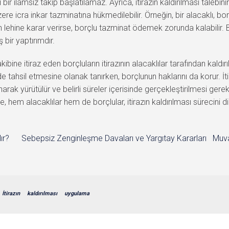
i bir ilamsız takip başlatılamaz. Ayrıca, itirazın kaldırılması taleb
icra inkar tazminatına hükmedilebilir. Örneğin, bir alacaklı, borçlu
lehine karar verirse, borçlu tazminat ödemek zorunda kalabilir. B
ir yaptırımdır.
akibine itiraz eden borçluların itirazının alacaklılar tarafından kaldır
ilde tahsil etmesine olanak tanırken, borçlunun haklarını da korur. İti
rak yürütülür ve belirli süreler içerisinde gerçekleştirilmesi gerek
, hem alacaklılar hem de borçlular, itirazın kaldırılması sürecini di
ır?
Sebepsiz Zenginleşme Davaları ve Yargıtay Kararları
Muva
İtirazın
kaldırılması
uygulama