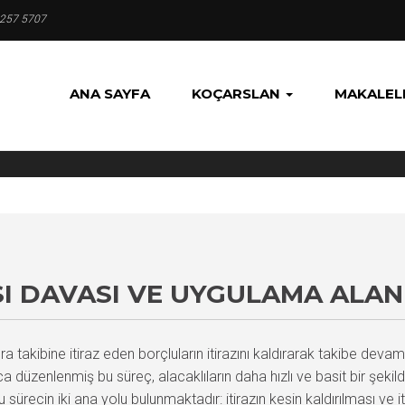
 257 5707
ANA SAYFA
KOÇARSLAN
MAKALEL
SI DAVASI VE UYGULAMA ALAN
 icra takibine itiraz eden borçluların itirazını kaldırarak takibe deva
düzenlenmiş bu süreç, alacaklıların daha hızlı ve basit bir şekilde
sürecin iki ana yolu bulunmaktadır: itirazın kesin kaldırılması ve it