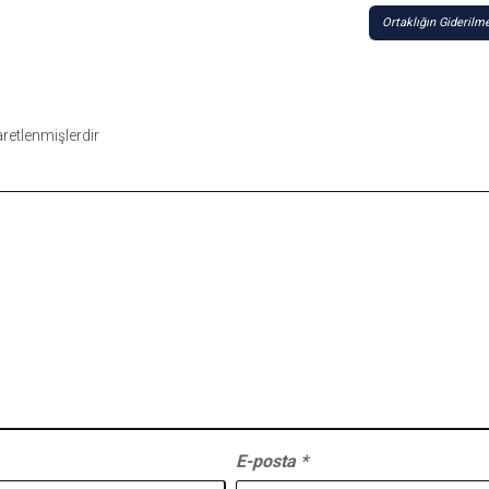
Ortaklığın Giderilm
şaretlenmişlerdir
E-posta
*