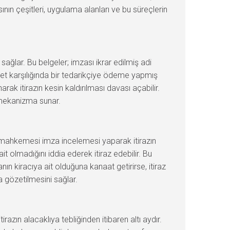
nın çeşitleri, uygulama alanları ve bu süreçlerin
 sağlar. Bu belgeler; imzası ikrar edilmiş adi
izmet karşılığında bir tedarikçiye ödeme yapmış
rak itirazın kesin kaldırılması davası açabilir.
r mekanizma sunar.
ra mahkemesi imza incelemesi yaparak itirazın
t olmadığını iddia ederek itiraz edebilir. Bu
ın kiracıya ait olduğuna kanaat getirirse, itiraz
a gözetilmesini sağlar.
tirazın alacaklıya tebliğinden itibaren altı aydır.