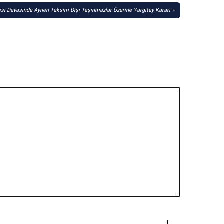
esi Davasında Aynen Taksim Dışı Taşınmazlar Üzerine Yargıtay Kararı