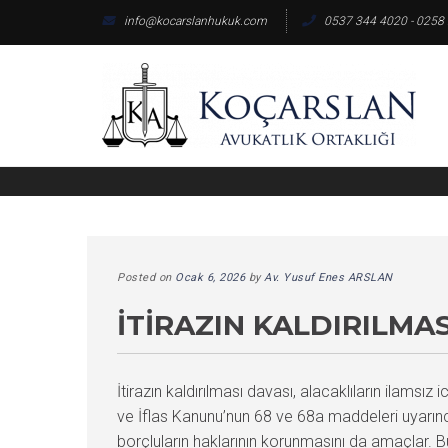
Skip
info@kocarslanhukuk.com
0537 344 4020 - 0258
to
content
Posted on
Ocak 6, 2026
by
Av. Yusuf Enes ARSLAN
İTIRAZIN KALDIRILMA
İtirazın kaldırılması davası, alacaklıların ilamsız
ve İflas Kanunu’nun 68 ve 68a maddeleri uyarınca 
borçluların haklarının korunmasını da amaçlar. Bu 