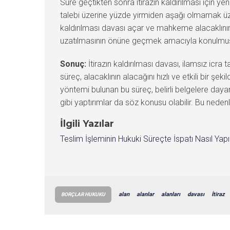
Süre geçtikten sonra itirazın kaldırılması için yen
talebi üzerine yüzde yirmiden aşağı olmamak üzere 
kaldırılması davası açar ve mahkeme alacaklının 
uzatılmasının önüne geçmek amacıyla konulmuş b
Sonuç:
İtirazın kaldırılması davası, ilamsız icra t
süreç, alacaklının alacağını hızlı ve etkili bir şek
yöntemi bulunan bu süreç, belirli belgelere dayana
gibi yaptırımlar da söz konusu olabilir. Bu nedenle
İlgili Yazılar
Teslim İşleminin Hukuki Süreçte İspatı Nasıl Yapıl
alan
alanlar
alanları
davası
İtiraz
BORÇLAR HUKUKU