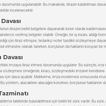
ı durumunda uygulanabilir. Bu makalede, itirazın kaldırılması davası
şekilde incelenecektir.
ı Davası
çlunun itirazını belirli belgelere dayanarak kesin olarak kaldırmasını
irelerce verilmiş belgeler olabilir. Örneğin, bir iş insanı, aldığı h
iği için itiraz etmişse, tedarikçi noter tasdikli sözleşmeye dayana
 tahsil etmesine olanak tanırken, borçlunun da haklarını koruyan bi
ı Davası
enetteki imzaya itiraz etmesi durumunda uygulanır. Bu süreçte, ic
kira sözleşmesi örneğinde, kiracı, sözleşmedeki imzanın kendisine ai
lması için dava açabilir. Mahkeme, imza incelemesi sonucunda imzan
r. Bu yöntem, alacaklının alacağını korurken, borçlunun haklarının d
 Tazminatı
kaldırma talebinde bulunabilmesi için belirli bir süre vardır. Bu süre, i