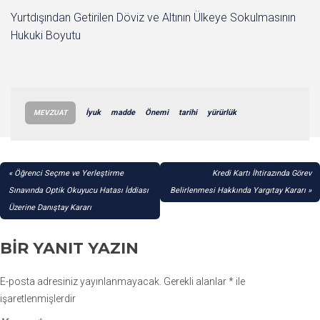
Yurtdışından Getirilen Döviz ve Altının Ülkeye Sokulmasının
Hukuki Boyutu
İyuk
madde
Önemi
tarihi
yürürlük
MEVZUAT
YAZI
Öğrenci Seçme ve Yerleştirme
Kredi Kartı İhtirazında Görev
GEZINMESI
Sınavında Optik Okuyucu Hatası İddiası
Belirlenmesi Hakkında Yargıtay Kararı
Üzerine Danıştay Kararı
BIR YANIT YAZIN
E-posta adresiniz yayınlanmayacak.
Gerekli alanlar
*
ile
işaretlenmişlerdir