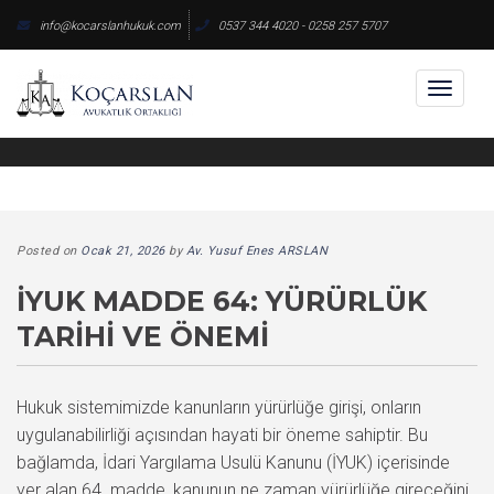
Skip
info@kocarslanhukuk.com
0537 344 4020 - 0258 257 5707
to
content
Toggl
naviga
Posted on
Ocak 21, 2026
by
Av. Yusuf Enes ARSLAN
İYUK MADDE 64: YÜRÜRLÜK
TARIHI VE ÖNEMI
Hukuk sistemimizde kanunların yürürlüğe girişi, onların
uygulanabilirliği açısından hayati bir öneme sahiptir. Bu
bağlamda, İdari Yargılama Usulü Kanunu (İYUK) içerisinde
yer alan 64. madde, kanunun ne zaman yürürlüğe gireceğini