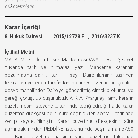
hükmetmiştir.
Karar İçeriği
8. Hukuk Dairesi 2015/12728 E. , 2016/3237 K.
İçtihat Metni
MAHKEMESİ : İcra Hukuk MahkemesiDAVA TÜRÜ : Şikayet
Yukarıda tarih ve numarası yazılı Mahkeme kararının
bozulmasına dair … tarih, … sayılı Daire ilamının tashihen
tetkiki temyiz eden tarafından istenmesi üzerine bu işle ilgili
dosya mahallinden Daire’ye gönderilmiş olmakla okundu ve
gereği görüşülüp düşünüldü:K A R A RYargıtay ilamı, kararın
düzeltilmesini isteyene … tarihinde tebliğ edildiği halde karar
düzeltme dilekçesi belirli süre geçirildikten sonra, …tarihinde
verilip kaydettirilmiştir. Karar düzeltme dilekçesinin süre
aşımı bakımından REDDİNE, istek halinde peşin alınan 57,60
TL. Karar düzeltme harcının karar düzeltme talebinde