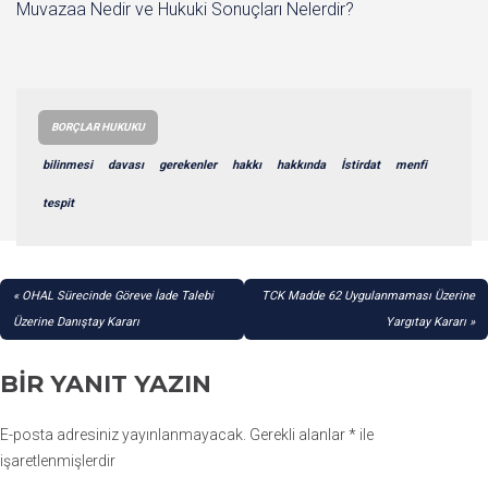
Muvazaa Nedir ve Hukuki Sonuçları Nelerdir?
BORÇLAR HUKUKU
bilinmesi
davası
gerekenler
hakkı
hakkında
İstirdat
menfi
tespit
YAZI
OHAL Sürecinde Göreve İade Talebi
TCK Madde 62 Uygulanmaması Üzerine
GEZINMESI
Üzerine Danıştay Kararı
Yargıtay Kararı
BIR YANIT YAZIN
E-posta adresiniz yayınlanmayacak.
Gerekli alanlar
*
ile
işaretlenmişlerdir