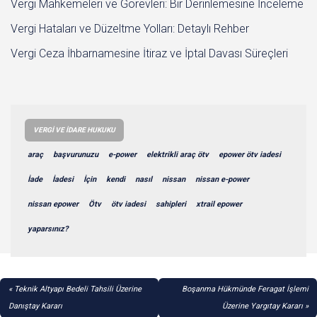
Vergi Mahkemeleri ve Görevleri: Bir Derinlemesine İnceleme
Vergi Hataları ve Düzeltme Yolları: Detaylı Rehber
Vergi Ceza İhbarnamesine İtiraz ve İptal Davası Süreçleri
VERGI VE İDARE HUKUKU
araç
başvurunuzu
e-power
elektrikli araç ötv
epower ötv iadesi
İade
İadesi
İçin
kendi
nasıl
nissan
nissan e-power
nissan epower
Ötv
ötv iadesi
sahipleri
xtrail epower
yaparsınız?
YAZI
Teknik Altyapı Bedeli Tahsili Üzerine
Boşanma Hükmünde Feragat İşlemi
GEZINMESI
Danıştay Kararı
Üzerine Yargıtay Kararı