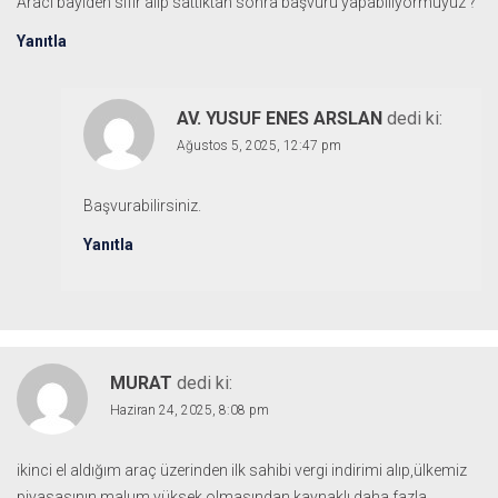
Aracı bayiden sıfır alıp sattıktan sonra başvuru yapabiliyormuyuz ?
Yanıtla
AV. YUSUF ENES ARSLAN
dedi ki:
Ağustos 5, 2025, 12:47 pm
Başvurabilirsiniz.
Yanıtla
MURAT
dedi ki:
Haziran 24, 2025, 8:08 pm
ikinci el aldığım araç üzerinden ilk sahibi vergi indirimi alıp,ülkemiz
piyasasının malum yüksek olmasından kaynaklı daha fazla