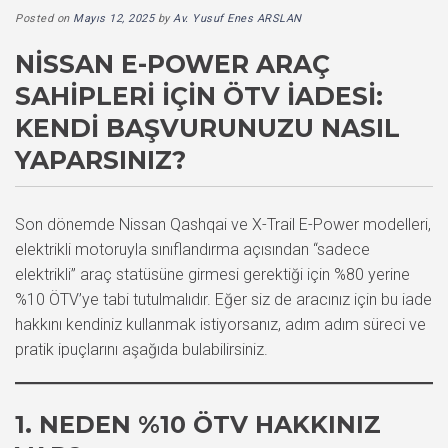
Posted on
Mayıs 12, 2025
by
Av. Yusuf Enes ARSLAN
NISSAN E-POWER ARAÇ
SAHIPLERI İÇIN ÖTV İADESI:
KENDI BAŞVURUNUZU NASIL
YAPARSINIZ?
Son dönemde Nissan Qashqai ve X-Trail E-Power modelleri,
elektrikli motoruyla sınıflandırma açısından “sadece
elektrikli” araç statüsüne girmesi gerektiği için %80 yerine
%10 ÖTV’ye tabi tutulmalıdır. Eğer siz de aracınız için bu iade
hakkını kendiniz kullanmak istiyorsanız, adım adım süreci ve
pratik ipuçlarını aşağıda bulabilirsiniz.
1. NEDEN %10 ÖTV HAKKINIZ