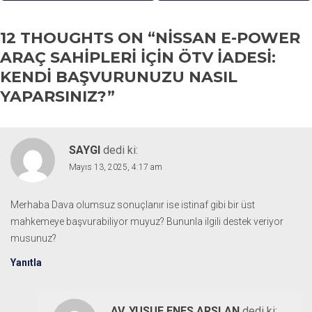
12 THOUGHTS ON “
NISSAN E-POWER
ARAÇ SAHIPLERI İÇIN ÖTV İADESI:
KENDI BAŞVURUNUZU NASIL
YAPARSINIZ?
”
SAYGI
dedi ki:
Mayıs 13, 2025, 4:17 am
Merhaba Dava olumsuz sonuçlanır ise istinaf gibi bir üst
mahkemeye başvurabiliyor muyuz? Bununla ilgili destek veriyor
musunuz?
Yanıtla
AV. YUSUF ENES ARSLAN
dedi ki: