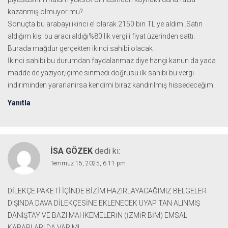
kazanmış olmuyor mu?
Sonuçta bu arabayı ikinci el olarak 2150 bin TL ye aldım .Satın
aldığım kişi bu aracı aldığı%80 lik vergili fiyat üzerinden sattı.
Burada mağdur gerçekten ikinci sahibi olacak .
İkinci sahibi bu durumdan faydalanmaz diye hangi kanun da yada
madde de yazıyor,içime sinmedi doğrusu.ilk sahibi bu vergi
indiriminden yararlanirsa kendimi biraz kandırılmış hissedeceğim.
Yanıtla
İSA GÖZEK
dedi ki:
Temmuz 15, 2025, 6:11 pm
DİLEKÇE PAKETİ İÇİNDE BİZİM HAZIRLAYACAĞIMIZ BELGELER
DIŞINDA DAVA DİLEKÇESİNE EKLENECEK UYAP TAN ALINMIŞ
DANIŞTAY VE BAZI MAHKEMELERİN (İZMİR BİM) EMSAL
KARARLARI DA VAR MI.