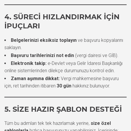
4. SÜRECI HIZLANDIRMAK İÇIN
İPUÇLARI
Belgelerinizi eksiksiz toplayın
ve başvuru kopyalarını
saklayın.
Başvuru tarihlerinizi not edin
(vergi dairesi ve GİB).
Elektronik takip:
e-Devlet veya Gelir İdaresi Başkanlığı
online sistemlerinden dilekçe durumunuzu kontrol edin.
Zaman aşımına dikkat:
Vergi mahkemesine başvuru
için, ret tarihinden itibaren
30 gün
hakkınız bulunuyor.
5. SIZE HAZIR ŞABLON DESTEĞI
Tüm bu adımları tek tek hazırlamak yerine,
size özel
şablonlarla
hızlıca başvurunuzu yapabilirsiniz. İçerisinde: