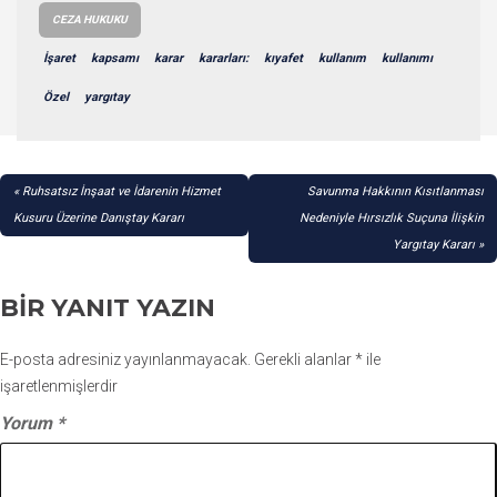
CEZA HUKUKU
İşaret
kapsamı
karar
kararları:
kıyafet
kullanım
kullanımı
Özel
yargıtay
YAZI
Ruhsatsız İnşaat ve İdarenin Hizmet
Savunma Hakkının Kısıtlanması
GEZINMESI
Kusuru Üzerine Danıştay Kararı
Nedeniyle Hırsızlık Suçuna İlişkin
Yargıtay Kararı
BIR YANIT YAZIN
E-posta adresiniz yayınlanmayacak.
Gerekli alanlar
*
ile
işaretlenmişlerdir
Yorum
*