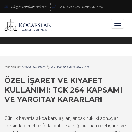
Skip
info@kocarslanhukuk.com
0537 344 4020 - 0258 257 5707
to
content
Toggl
naviga
Posted on
Mayıs 13, 2025
by
Av. Yusuf Enes ARSLAN
ÖZEL İŞARET VE KIYAFET
KULLANIMI: TCK 264 KAPSAMI
VE YARGITAY KARARLARI
Günlük hayatta sıkça karşılaşılan, ancak hukuki sonuçları
hakkında genel bir farkındalık eksikliği bulunan özel işaret ve