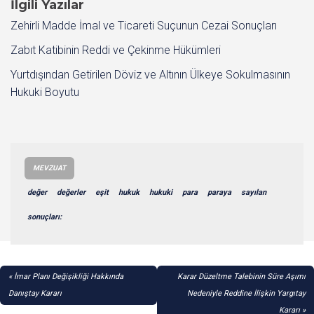
İlgili Yazılar
Zehirli Madde İmal ve Ticareti Suçunun Cezai Sonuçları
Zabıt Katibinin Reddi ve Çekinme Hükümleri
Yurtdışından Getirilen Döviz ve Altının Ülkeye Sokulmasının
Hukuki Boyutu
MEVZUAT
değer
değerler
eşit
hukuk
hukuki
para
paraya
sayılan
sonuçları:
YAZI
İmar Planı Değişikliği Hakkında
Karar Düzeltme Talebinin Süre Aşımı
GEZINMESI
Danıştay Kararı
Nedeniyle Reddine İlişkin Yargıtay
Kararı