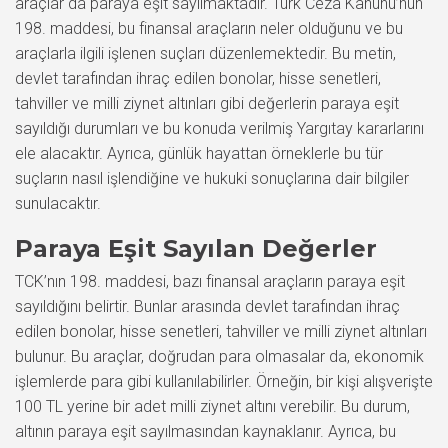
araçlar da paraya eşit sayılmaktadır. Türk Ceza Kanunu’nun
198. maddesi, bu finansal araçların neler olduğunu ve bu
araçlarla ilgili işlenen suçları düzenlemektedir. Bu metin,
devlet tarafından ihraç edilen bonolar, hisse senetleri,
tahviller ve milli ziynet altınları gibi değerlerin paraya eşit
sayıldığı durumları ve bu konuda verilmiş Yargıtay kararlarını
ele alacaktır. Ayrıca, günlük hayattan örneklerle bu tür
suçların nasıl işlendiğine ve hukuki sonuçlarına dair bilgiler
sunulacaktır.
Paraya Eşit Sayılan Değerler
TCK’nın 198. maddesi, bazı finansal araçların paraya eşit
sayıldığını belirtir. Bunlar arasında devlet tarafından ihraç
edilen bonolar, hisse senetleri, tahviller ve milli ziynet altınları
bulunur. Bu araçlar, doğrudan para olmasalar da, ekonomik
işlemlerde para gibi kullanılabilirler. Örneğin, bir kişi alışverişte
100 TL yerine bir adet milli ziynet altını verebilir. Bu durum,
altının paraya eşit sayılmasından kaynaklanır. Ayrıca, bu