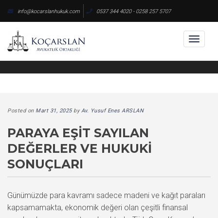
Skip
info@kocarslanhukuk.com
0537 344 4020 - 0258 257 5707
to
content
Toggl
naviga
Posted on
Mart 31, 2025
by
Av. Yusuf Enes ARSLAN
PARAYA EŞIT SAYILAN
DEĞERLER VE HUKUKI
SONUÇLARI
Günümüzde para kavramı sadece madeni ve kağıt paraları
kapsamamakta, ekonomik değeri olan çeşitli finansal