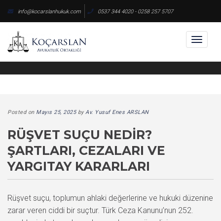
Skip
info@kocarslanhukuk.com
0537 344 4020 - 0258 257 5707
to
content
Toggl
naviga
Posted on
Mayıs 25, 2025
by
Av. Yusuf Enes ARSLAN
RÜŞVET SUÇU NEDIR?
ŞARTLARI, CEZALARI VE
YARGITAY KARARLARI
Rüşvet suçu, toplumun ahlaki değerlerine ve hukuki düzenine
zarar veren ciddi bir suçtur. Türk Ceza Kanunu’nun 252.