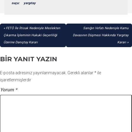
suçu:
yargıtay
YAZI
FETÖ İle İltisak Nedeniyle Meslekten
Sanığın Vefatı Nedeniyle Kamu
GEZINMESI
Çıkarma İşleminin Hukuki Geçerliliği
Davasının Düşmesi Hakkında Yargıtay
Üzerine Danıştay Kararı
Kararı
BIR YANIT YAZIN
E-posta adresiniz yayınlanmayacak.
Gerekli alanlar
*
ile
işaretlenmişlerdir
Yorum
*