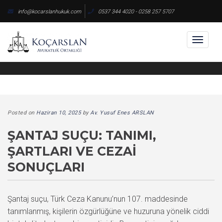
Skip
info@kocarslanhukuk.com
0537 344 4020 - 0258 257 5707
to
content
Toggl
naviga
Posted on
Haziran 10, 2025
by
Av. Yusuf Enes ARSLAN
ŞANTAJ SUÇU: TANIMI,
ŞARTLARI VE CEZAI
SONUÇLARI
Şantaj suçu, Türk Ceza Kanunu’nun 107. maddesinde
tanımlanmış, kişilerin özgürlüğüne ve huzuruna yönelik ciddi