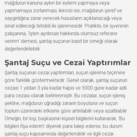
mağdurun kanuna aykırı bir eylemi yapmaya veya
yapmamaya zorlanması; ikincisi ise, mağdurun şeref ve
saygınlığına zarar verecek hususların açıklanacağı veya
isnat edileceği tehdidi ile işlenmesidir. Pratikte, bir işverenin
çalışanına, ‘İşten ayrılırsan hakkında olumsuz referans
veririm’ demesi, şantaj suçunun basit bir örneği olarak
değerlendirilebilir.
Şantaj Suçu ve Cezai Yaptırımlar
Şantaj suçunun cezai yaptırımları, suçun işlenme biçimine
göre farklılık göstermektedir. Genel olarak, şantaj suçunun
cezası 1 yıldan 3 yıla kadar hapis ve 5000 güne kadar adli
para cezası olarak belirlenmiştir. Bu cezalar, suçun işleniş
şekline, mağdurun uğradığı zararın boyutuna ve suçun
toplum üzerindeki etkisine göre artırılabilir veya azaltılabilir.
Örneğin, bir kişi, başkasının kişisel bilgilerini kullanarak, ‘Bu
bilgileri ifşa ederim’ diyerek para talep ederse, bu durum
şantaj suçu kapsamında değerlendirilir ve ilgili cezai