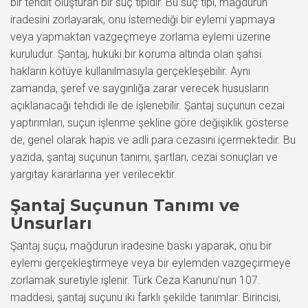
bir tehdit oluşturan bir suç tipidir. Bu suç tipi, mağdurun
iradesini zorlayarak, onu istemediği bir eylemi yapmaya
veya yapmaktan vazgeçmeye zorlama eylemi üzerine
kuruludur. Şantaj, hukuki bir koruma altında olan şahsi
hakların kötüye kullanılmasıyla gerçekleşebilir. Aynı
zamanda, şeref ve saygınlığa zarar verecek hususların
açıklanacağı tehdidi ile de işlenebilir. Şantaj suçunun cezai
yaptırımları, suçun işlenme şekline göre değişiklik gösterse
de, genel olarak hapis ve adli para cezasını içermektedir. Bu
yazıda, şantaj suçunun tanımı, şartları, cezai sonuçları ve
yargıtay kararlarına yer verilecektir.
Şantaj Suçunun Tanımı ve
Unsurları
Şantaj suçu, mağdurun iradesine baskı yaparak, onu bir
eylemi gerçekleştirmeye veya bir eylemden vazgeçirmeye
zorlamak suretiyle işlenir. Türk Ceza Kanunu’nun 107.
maddesi, şantaj suçunu iki farklı şekilde tanımlar: Birincisi,