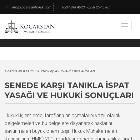
Skip
info@kocarslanhukuk.com
0537 344 4020 - 0258 257 5707
to
content
Toggl
naviga
Posted on
Kasım 13, 2025
by
Av. Yusuf Enes ARSLAN
SENEDE KARŞI TANIKLA İSPAT
YASAĞI VE HUKUKI SONUÇLARI
Hukuki işlemlerde, tarafların anlaşmalarını yazılı olarak
belgelemeleri ve bu belgelere dayanarak haklarını
savunmaları büyük önem taşır. Hukuk Muhakemeleri
Kanunu’nun (HMK) 201. maddesi, senede karşı tanıkla ispat