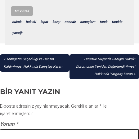
MEVZUAT
hukuk
hukuki
İspat
karşı
senede
sonuçları:
tanık
tanıkla
yasağı
YAZI
Tebligatın Geçerliliği ve Haczin
Hırsızlık Suçunda Sanığın Hukuki
GEZINMESI
Kaldırılması Hakkında Danıştay Kararı
Durumunun Yeniden Değerlendirilmesi
Hakkında Yargıtay Kararı
BIR YANIT YAZIN
E-posta adresiniz yayınlanmayacak.
Gerekli alanlar
*
ile
işaretlenmişlerdir
Yorum
*