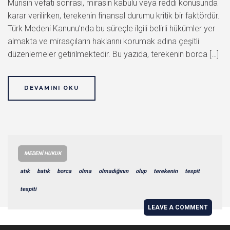
Murisin vefatı sonrası, mirasın kabulü veya reddi konusunda
karar verilirken, terekenin finansal durumu kritik bir faktördür.
Türk Medeni Kanunu’nda bu süreçle ilgili belirli hükümler yer
almakta ve mirasçıların haklarını korumak adına çeşitli
düzenlemeler getirilmektedir. Bu yazıda, terekenin borca […]
DEVAMINI OKU
MEDENI HUKUK
atık
batık
borca
olma
olmadığının
olup
terekenin
tespit
tespiti
LEAVE A COMMENT