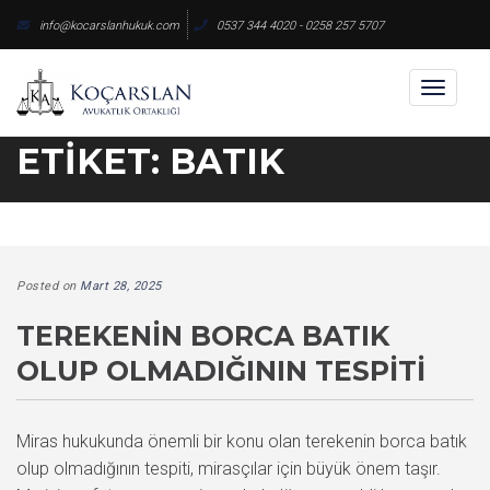
Skip
info@kocarslanhukuk.com
0537 344 4020 - 0258 257 5707
to
content
Toggl
naviga
ETIKET:
BATIK
Posted on
Mart 28, 2025
TEREKENIN BORCA BATIK
OLUP OLMADIĞININ TESPITI
Miras hukukunda önemli bir konu olan terekenin borca batık
olup olmadığının tespiti, mirasçılar için büyük önem taşır.