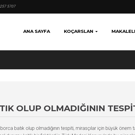
 257 5707
ANA SAYFA
KOÇARSLAN
MAKALEL
IK OLUP OLMADIĞININ TESPI
orca batık olup olmadığının tespiti, mirasçılar için büyük önem ta