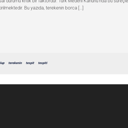
al durumu kritik bir faktördür. Türk Medeni Kanunu’nda bu süreçle i
irilmektedir. Bu yazıda, terekenin borca […]
lup
terekenin
tespit
tespiti