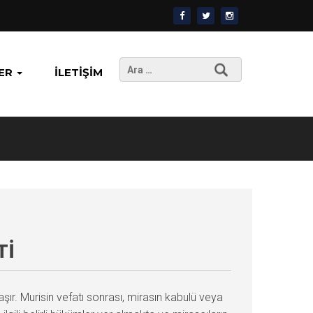
Arama:
ER
İLETIŞIM
TI
şır. Murisin vefatı sonrası, mirasın kabulü veya