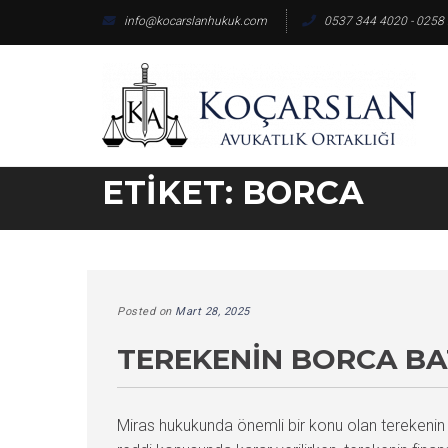
Skip
info@kocarslanhukuk.com
0537 344 4020 - 0258
to
content
ETIKET:
BORCA
Posted on
Mart 28, 2025
TEREKENIN BORCA BAT
Miras hukukunda önemli bir konu olan terekenin b