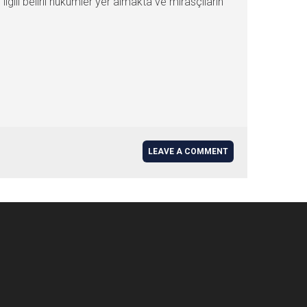
lgili belirli hükümler yer almakta ve mirasçıların
LEAVE A COMMENT