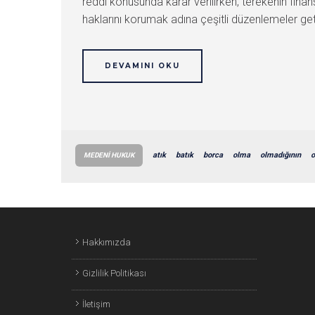
reddi konusunda karar verilirken, terekenin finans
haklarını korumak adına çeşitli düzenlemeler get
DEVAMINI OKU
atık
batık
borca
olma
olmadığının
o
MEDENI HUKUK
Hakkımızda
Gizlilik Politikası
İletişim