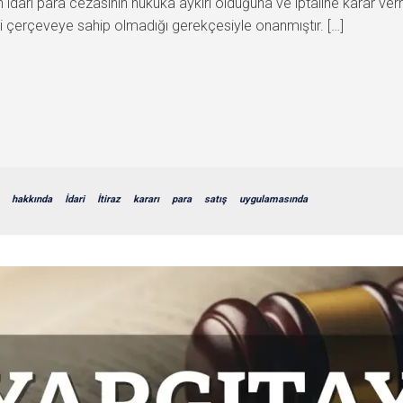
idari para cezasının hukuka aykırı olduğuna ve iptaline karar ver
ki çerçeveye sahip olmadığı gerekçesiyle onanmıştır. […]
hakkında
İdari
İtiraz
kararı
para
satış
uygulamasında