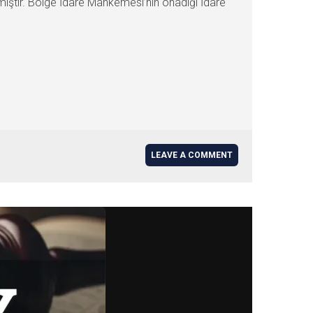
miştir. Bölge İdare Mahkemesi’nın onadığı İdare
LEAVE A COMMENT