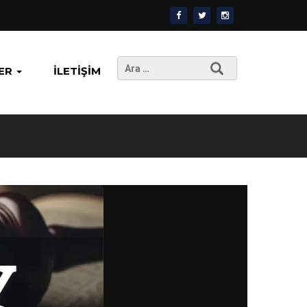
Arama:
ER
İLETIŞIM