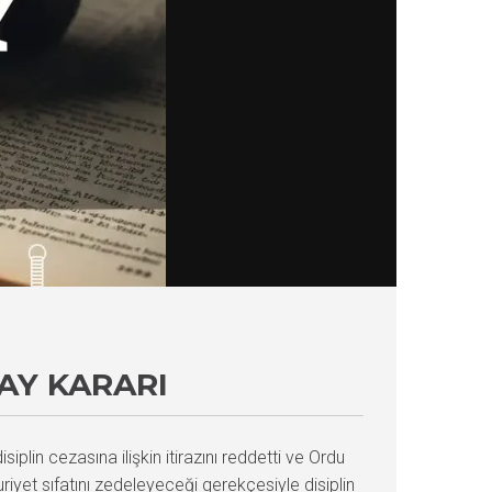
TAY KARARI
iplin cezasına ilişkin itirazını reddetti ve Ordu
yet sıfatını zedeleyeceği gerekçesiyle disiplin