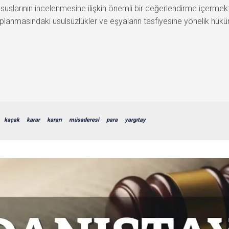
slarının incelenmesine ilişkin önemli bir değerlendirme içermekt
planmasındaki usulsüzlükler ve eşyaların tasfiyesine yönelik hük
kaçak
karar
kararı
müsaderesi
para
yargıtay