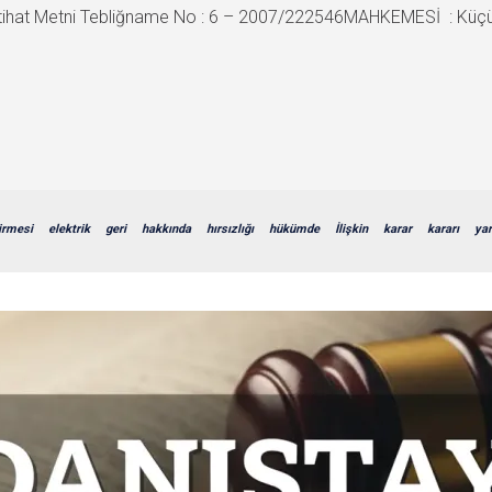
ihat Metni Tebliğname No : 6 – 2007/222546MAHKEMESİ : Küç
irmesi
elektrik
geri
hakkında
hırsızlığı
hükümde
İlişkin
karar
kararı
yar