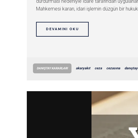
durdurması nedeniyle idare tarafından uygulanan 
Mahkemesi kararı, idari işlemin düzgün bir huku
DEVAMINI OKU
akaryakıt
ceza
cezasına
danıştay
DANIŞTAY KARARLARI