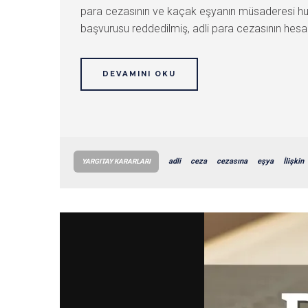
para cezasının ve kaçak eşyanın müsaderesi husu
başvurusu reddedilmiş, adli para cezasının hesa
DEVAMINI OKU
adli
ceza
cezasına
eşya
İlişkin
YARGITAY KARARLARI