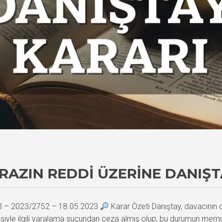
TIRAZIN REDDI ÜZERINE DANIŞ
23 – 2023/2752 – 18.05.2023
Karar Özeti Danıştay, davacının dis
şiyle ilgili yaralama suçundan ceza almış olup, bu durumun memuri