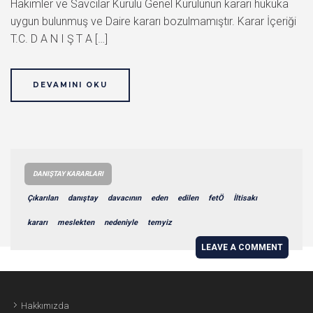
Hakimler ve Savcılar Kurulu Genel Kurulunun kararı hukuka
uygun bulunmuş ve Daire kararı bozulmamıştır. Karar İçeriği
T.C. D A N I Ş T A […]
DEVAMINI OKU
DANIŞTAY KARARLARI
Çıkarılan
danıştay
davacının
eden
edilen
fetÖ
İltisakı
kararı
meslekten
nedeniyle
temyiz
LEAVE A COMMENT
Hakkımızda