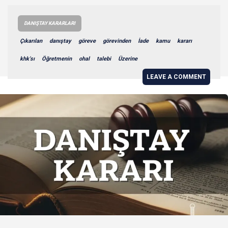
DANIŞTAY KARARLARI
Çıkarılan
danıştay
göreve
görevinden
İade
kamu
kararı
khk’sı
Öğretmenin
ohal
talebi
Üzerine
LEAVE A COMMENT