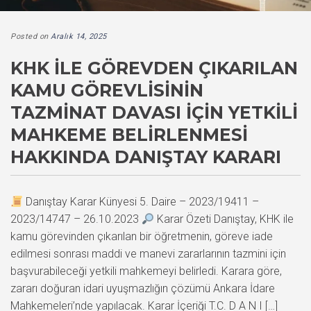
Posted on
Aralık 14, 2025
KHK ILE GÖREVDEN ÇIKARILAN
KAMU GÖREVLISININ
TAZMINAT DAVASI IÇIN YETKILI
MAHKEME BELIRLENMESI
HAKKINDA DANIŞTAY KARARI
Danıştay Karar Künyesi 5. Daire – 2023/19411 –
2023/14747 – 26.10.2023
Karar Özeti Danıştay, KHK ile
kamu görevinden çıkarılan bir öğretmenin, göreve iade
edilmesi sonrası maddi ve manevi zararlarının tazmini için
başvurabileceği yetkili mahkemeyi belirledi. Karara göre,
zararı doğuran idari uyuşmazlığın çözümü Ankara İdare
Mahkemeleri’nde yapılacak. Karar İçeriği T.C. D A N I […]