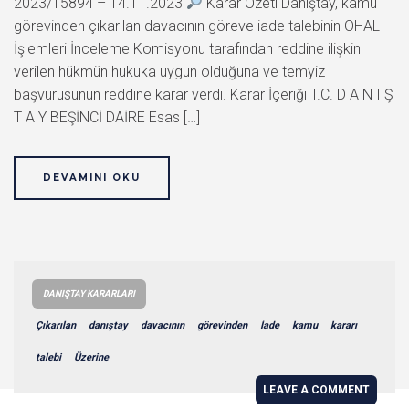
2023/15894 – 14.11.2023
Karar Özeti Danıştay, kamu
görevinden çıkarılan davacının göreve iade talebinin OHAL
İşlemleri İnceleme Komisyonu tarafından reddine ilişkin
verilen hükmün hukuka uygun olduğuna ve temyiz
başvurusunun reddine karar verdi. Karar İçeriği T.C. D A N I Ş
T A Y BEŞİNCİ DAİRE Esas […]
DEVAMINI OKU
DANIŞTAY KARARLARI
Çıkarılan
danıştay
davacının
görevinden
İade
kamu
kararı
talebi
Üzerine
LEAVE A COMMENT