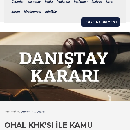
Çıkarılan
danıştay
hakkı
hakkında
hatlarının
İhaleye
karar
kararı
kiralanması
minibüs
LEAVE A COMMENT
Posted on
Nisan 22, 2025
OHAL KHK’SI ILE KAMU