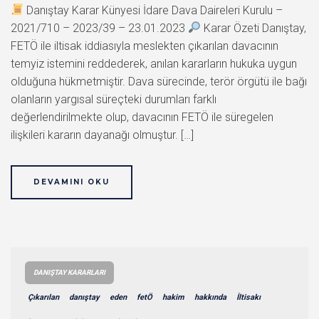
Danıştay Karar Künyesi İdare Dava Daireleri Kurulu –
2021/710 – 2023/39 – 23.01.2023
Karar Özeti Danıştay,
FETÖ ile iltisak iddiasıyla meslekten çıkarılan davacının
temyiz istemini reddederek, anılan kararların hukuka uygun
olduğuna hükmetmiştir. Dava sürecinde, terör örgütü ile bağı
olanların yargısal süreçteki durumları farklı
değerlendirilmekte olup, davacının FETÖ ile süregelen
ilişkileri kararın dayanağı olmuştur. […]
DEVAMINI OKU
DANIŞTAY KARARLARI
Çıkarılan
danıştay
eden
fetÖ
hakim
hakkında
İltisakı