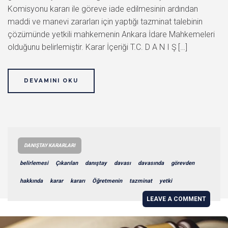
Komisyonu kararı ile göreve iade edilmesinin ardından
maddi ve manevi zararları için yaptığı tazminat talebinin
çözümünde yetkili mahkemenin Ankara İdare Mahkemeleri
olduğunu belirlemiştir. Karar İçeriği T.C. D A N I Ş […]
DEVAMINI OKU
DANIŞTAY KARARLARI
belirlemesi
Çıkarılan
danıştay
davası
davasında
görevden
hakkında
karar
kararı
Öğretmenin
tazminat
yetki
LEAVE A COMMENT