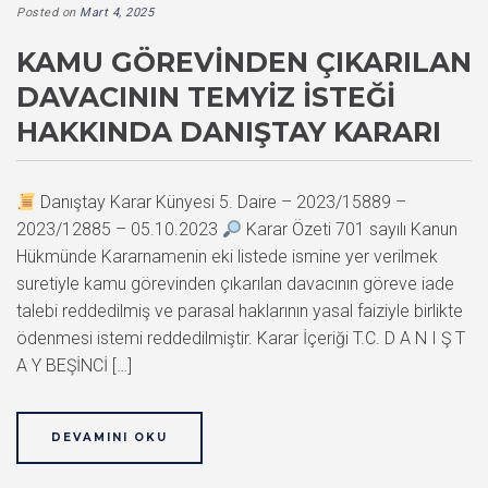
Posted on
Mart 4, 2025
KAMU GÖREVINDEN ÇIKARILAN
DAVACININ TEMYIZ İSTEĞI
HAKKINDA DANIŞTAY KARARI
Danıştay Karar Künyesi 5. Daire – 2023/15889 –
2023/12885 – 05.10.2023
Karar Özeti 701 sayılı Kanun
Hükmünde Kararnamenin eki listede ismine yer verilmek
suretiyle kamu görevinden çıkarılan davacının göreve iade
talebi reddedilmiş ve parasal haklarının yasal faiziyle birlikte
ödenmesi istemi reddedilmiştir. Karar İçeriği T.C. D A N I Ş T
A Y BEŞİNCİ […]
DEVAMINI OKU