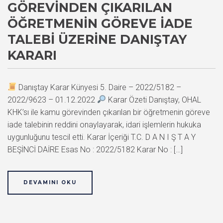
GÖREVINDEN ÇIKARILAN
ÖĞRETMENIN GÖREVE İADE
TALEBI ÜZERINE DANIŞTAY
KARARI
Danıştay Karar Künyesi 5. Daire – 2022/5182 –
2022/9623 – 01.12.2022
Karar Özeti Danıştay, OHAL
KHK’sı ile kamu görevinden çıkarılan bir öğretmenin göreve
iade talebinin reddini onaylayarak, idari işlemlerin hukuka
uygunluğunu tescil etti. Karar İçeriği T.C. D A N I Ş T A Y
BEŞİNCİ DAİRE Esas No : 2022/5182 Karar No : […]
DEVAMINI OKU