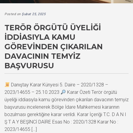
Posted on
Şubat 25, 2025
TERÖR ÖRGÜTÜ ÜYELIĞI
İDDIASIYLA KAMU
GÖREVINDEN ÇIKARILAN
DAVACININ TEMYIZ
BAŞVURUSU
Danıştay Karar Künyesi 5. Daire – 2020/1328 –
2023/14655 – 25.10.2023
Karar Özeti Terör örgütü
üyeliği iddiasıyla kamu görevinden çıkarılan davacının temyiz
başvurusu incelenerek Bölge İdare Mahkemesi kararının
bozulması gerektiğine karar verildi. Karar İçeriği T.C. D A N I
Ş T A Y BEŞİNCİ DAİRE Esas No : 2020/1328 Karar No :
2023/14655 […]