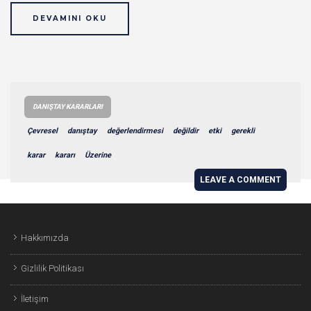
DEVAMINI OKU
DANIŞTAY KARARLARI
Çevresel
danıştay
değerlendirmesi
değildir
etki
gerekli
karar
kararı
Üzerine
LEAVE A COMMENT
Hakkımızda
Gizlilik Politikası
İletişim