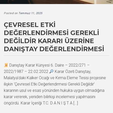
Posted on
Temmuz 11, 2025
ÇEVRESEL ETKI
DEĞERLENDIRMESI GEREKLI
DEĞILDIR KARARI ÜZERINE
DANIŞTAY DEĞERLENDIRMESI
Danıştay Karar Künyesi 6. Daire – 2022/271 –
2022/1987 – 22.02.2022
Karar Özeti Danıştay,
Malatya’daki Kalker Ocağı ve Kırma Eleme Tesisi projesine
ilişkin ‘Çevresel Etki Değerlendirmesi Gerekli Değildir’
kararının usul ve esas yönünden hukuka uygun olmadığına
karar vererek, yeniden bilirkişi incelemesi yapılmasını
öngördü. Karar İçeriği T.C. D A N I Ş T A […]