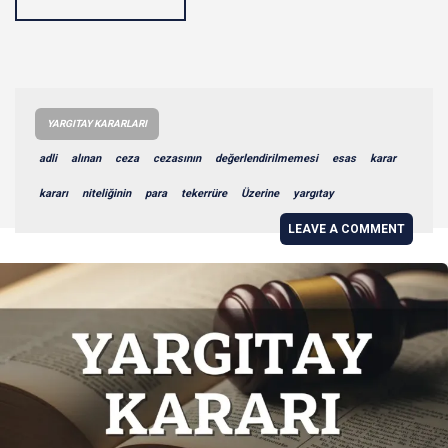
YARGITAY KARARLARI
adli
alınan
ceza
cezasının
değerlendirilmemesi
esas
karar
kararı
niteliğinin
para
tekerrüre
Üzerine
yargıtay
LEAVE A COMMENT