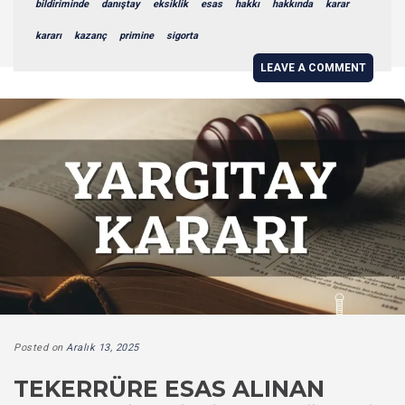
bildiriminde
danıştay
eksiklik
esas
hakkı
hakkında
karar
kararı
kazanç
primine
sigorta
LEAVE A COMMENT
Posted on
Aralık 13, 2025
TEKERRÜRE ESAS ALINAN