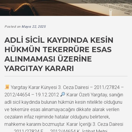
Posted on
Mayıs 22, 2025
ADLI SICIL KAYDINDA KESIN
HÜKMÜN TEKERRÜRE ESAS
ALINMAMASI ÜZERINE
YARGITAY KARARI
Yargıtay Karar Künyesi 3. Ceza Dairesi – 2011/27824 –
2012/44654 – 19.12.2012
Karar Özeti Yargıtay, sanığın
adli sicil kaydında bulunan hükmün kesin nitelikte olduğunu
ve tekerrüre esas alınamayacağını dikkate alarak verilen
cezaların infaz rejiminde hatalar olduğunu belirterek,
mahkeme kararını bozmuştur. Karar İçeriği 3. Ceza Dairesi
2011/27824 E. , 2012/44654 K. İçtihat Metni