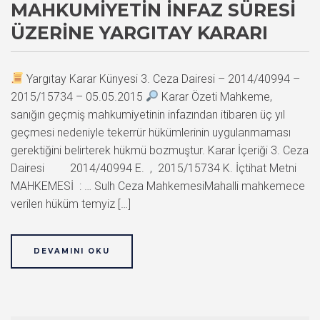
MAHKUMIYETIN İNFAZ SÜRESI
ÜZERINE YARGITAY KARARI
Yargıtay Karar Künyesi 3. Ceza Dairesi – 2014/40994 –
2015/15734 – 05.05.2015
Karar Özeti Mahkeme,
sanığın geçmiş mahkumiyetinin infazından itibaren üç yıl
geçmesi nedeniyle tekerrür hükümlerinin uygulanmaması
gerektiğini belirterek hükmü bozmuştur. Karar İçeriği 3. Ceza
Dairesi 2014/40994 E. , 2015/15734 K. İçtihat Metni
MAHKEMESİ : … Sulh Ceza MahkemesiMahalli mahkemece
verilen hüküm temyiz […]
DEVAMINI OKU