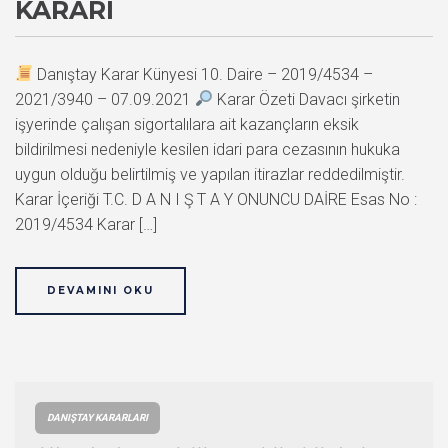
KARARI
Danıştay Karar Künyesi 10. Daire – 2019/4534 –
2021/3940 – 07.09.2021
Karar Özeti Davacı şirketin
işyerinde çalışan sigortalılara ait kazançların eksik
bildirilmesi nedeniyle kesilen idari para cezasının hukuka
uygun olduğu belirtilmiş ve yapılan itirazlar reddedilmiştir.
Karar İçeriği T.C. D A N I Ş T A Y ONUNCU DAİRE Esas No :
2019/4534 Karar […]
DEVAMINI OKU
DANIŞTAY KARARLARI