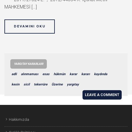
MAHKEMESİ […]
DEVAMINI OKU
YARGITAY KARARLARI
adli
alınmaması
esas
hükmün
karar
kararı
kaydında
kesin
sicil
tekerrüre
Üzerine
yargıtay
LEAVE A COMMENT
Hakkımızda