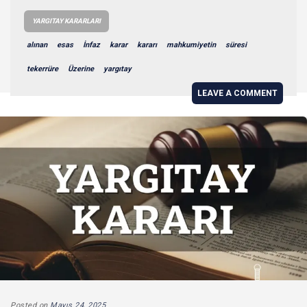
YARGITAY KARARLARI
alınan
esas
İnfaz
karar
kararı
mahkumiyetin
süresi
tekerrüre
Üzerine
yargıtay
LEAVE A COMMENT
Posted on
Mayıs 24, 2025