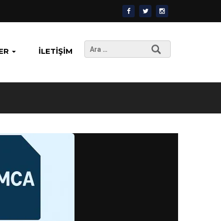
Arama:
ER
İLETIŞIM