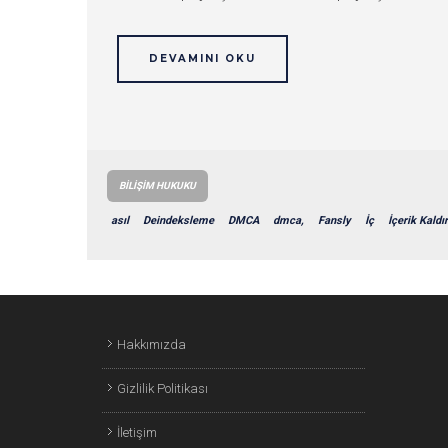
DEVAMINI OKU
BILIŞIM HUKUKU
asıl
Deindeksleme
DMCA
dmca,
Fansly
İç
İçerik Kald
Hakkımızda
Gizlilik Politikası
İletişim