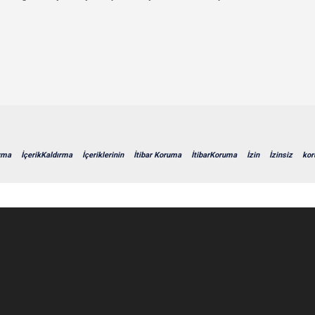
ırma
İçerikKaldırma
İçeriklerinin
İtibar Koruma
İtibarKoruma
İzin
İzinsiz
kor