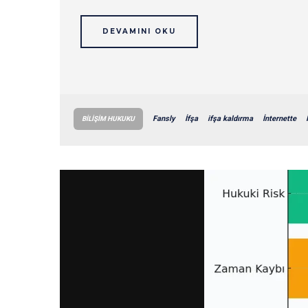
DEVAMINI OKU
Fansly
İfşa
ifşa kaldırma
İnternette
BILIŞIM HUKUKU