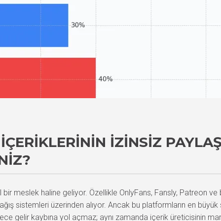
ÇERIKLERININ İZINSIZ PAYLAŞ
NIZ?
el bir meslek haline geliyor. Özellikle OnlyFans, Fansly, Patreon ve
bağış sistemleri üzerinden alıyor. Ancak bu platformların en büyük sor
adece gelir kaybına yol açmaz; aynı zamanda içerik üreticisinin mar