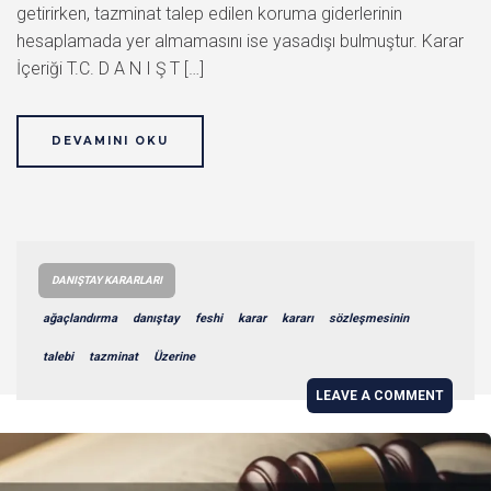
getirirken, tazminat talep edilen koruma giderlerinin
hesaplamada yer almamasını ise yasadışı bulmuştur. Karar
İçeriği T.C. D A N I Ş T […]
DEVAMINI OKU
DANIŞTAY KARARLARI
ağaçlandırma
danıştay
feshi
karar
kararı
sözleşmesinin
talebi
tazminat
Üzerine
LEAVE A COMMENT