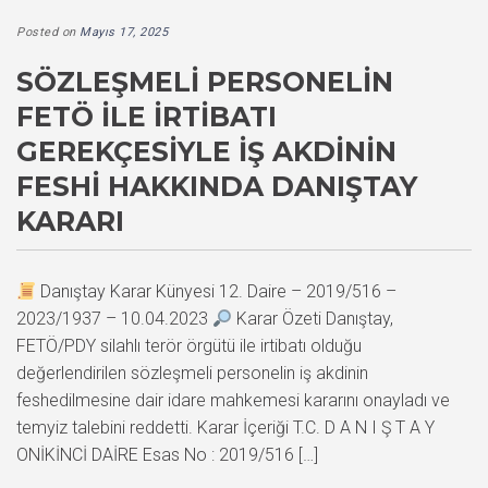
Posted on
Mayıs 17, 2025
SÖZLEŞMELI PERSONELIN
FETÖ ILE İRTIBATI
GEREKÇESIYLE İŞ AKDININ
FESHI HAKKINDA DANIŞTAY
KARARI
Danıştay Karar Künyesi 12. Daire – 2019/516 –
2023/1937 – 10.04.2023
Karar Özeti Danıştay,
FETÖ/PDY silahlı terör örgütü ile irtibatı olduğu
değerlendirilen sözleşmeli personelin iş akdinin
feshedilmesine dair idare mahkemesi kararını onayladı ve
temyiz talebini reddetti. Karar İçeriği T.C. D A N I Ş T A Y
ONİKİNCİ DAİRE Esas No : 2019/516 […]