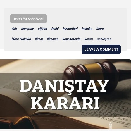
DANIŞTAY KARARLARI
dair
danıştay
eğitim
feshi
hizmetleri
hukuku
İdare
İdare Hukuku
İlkesi
İlkesine
kapsamında
kararı
sözleşme
LEAVE A COMMENT