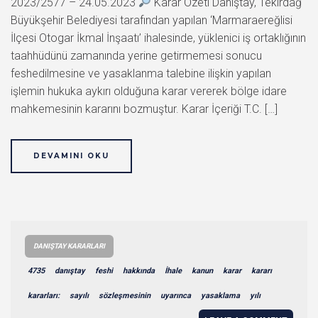
2023/2577 – 24.05.2023
Karar Özeti Danıştay, Tekirdağ
Büyükşehir Belediyesi tarafından yapılan ‘Marmaraereğlisi
İlçesi Otogar İkmal İnşaatı’ ihalesinde, yüklenici iş ortaklığının
taahhüdünü zamanında yerine getirmemesi sonucu
feshedilmesine ve yasaklanma talebine ilişkin yapılan
işlemin hukuka aykırı olduğuna karar vererek bölge idare
mahkemesinin kararını bozmuştur. Karar İçeriği T.C. […]
DEVAMINI OKU
DANIŞTAY KARARLARI
4735
danıştay
feshi
hakkında
İhale
kanun
karar
kararı
kararları:
sayılı
sözleşmesinin
uyarınca
yasaklama
yılı