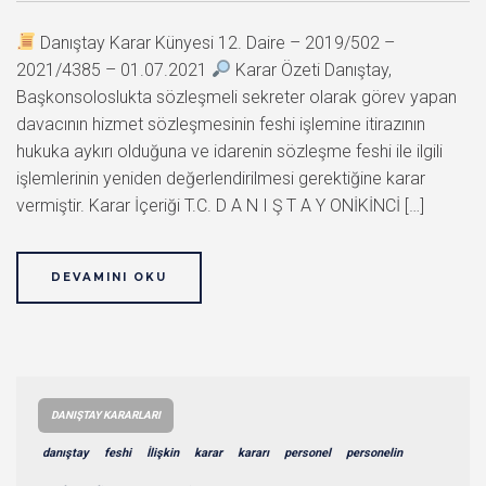
Danıştay Karar Künyesi 12. Daire – 2019/502 –
2021/4385 – 01.07.2021
Karar Özeti Danıştay,
Başkonsoloslukta sözleşmeli sekreter olarak görev yapan
davacının hizmet sözleşmesinin feshi işlemine itirazının
hukuka aykırı olduğuna ve idarenin sözleşme feshi ile ilgili
işlemlerinin yeniden değerlendirilmesi gerektiğine karar
vermiştir. Karar İçeriği T.C. D A N I Ş T A Y ONİKİNCİ […]
DEVAMINI OKU
DANIŞTAY KARARLARI
danıştay
feshi
İlişkin
karar
kararı
personel
personelin