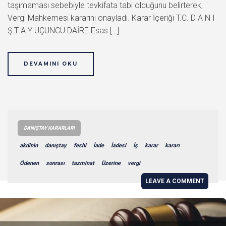
taşımaması sebebiyle tevkifata tabi olduğunu belirterek,
Vergi Mahkemesi kararını onayladı. Karar İçeriği T.C. D A N I
Ş T A Y ÜÇÜNCÜ DAİRE Esas […]
DEVAMINI OKU
DANIŞTAY KARARLARI
akdinin
danıştay
feshi
İade
İadesi
İş
karar
kararı
Ödenen
sonrası
tazminat
Üzerine
vergi
LEAVE A COMMENT