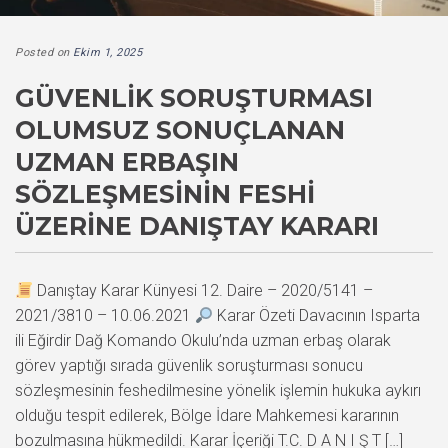
Posted on
Ekim 1, 2025
GÜVENLIK SORUŞTURMASI
OLUMSUZ SONUÇLANAN
UZMAN ERBAŞIN
SÖZLEŞMESININ FESHI
ÜZERINE DANIŞTAY KARARI
Danıştay Karar Künyesi 12. Daire – 2020/5141 –
2021/3810 – 10.06.2021
Karar Özeti Davacının Isparta
ili Eğirdir Dağ Komando Okulu’nda uzman erbaş olarak
görev yaptığı sırada güvenlik soruşturması sonucu
sözleşmesinin feshedilmesine yönelik işlemin hukuka aykırı
olduğu tespit edilerek, Bölge İdare Mahkemesi kararının
bozulmasına hükmedildi. Karar İçeriği T.C. D A N I Ş T […]