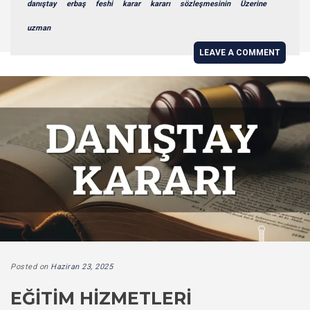
danıştay
erbaş
feshi
karar
kararı
sözleşmesinin
Üzerine
uzman
LEAVE A COMMENT
Posted on
Haziran 23, 2025
EĞITIM HIZMETLERI