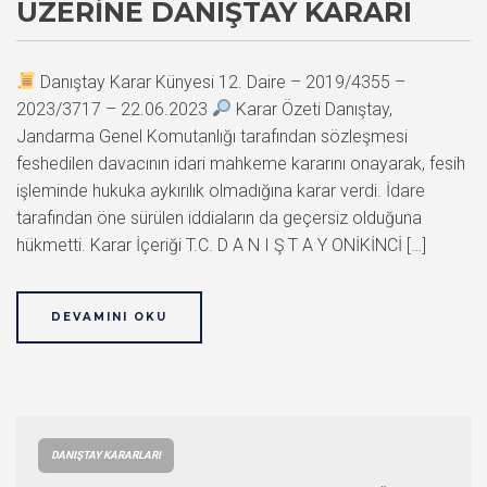
ÜZERINE DANIŞTAY KARARI
Danıştay Karar Künyesi 12. Daire – 2019/4355 –
2023/3717 – 22.06.2023
Karar Özeti Danıştay,
Jandarma Genel Komutanlığı tarafından sözleşmesi
feshedilen davacının idari mahkeme kararını onayarak, fesih
işleminde hukuka aykırılık olmadığına karar verdi. İdare
tarafından öne sürülen iddiaların da geçersiz olduğuna
hükmetti. Karar İçeriği T.C. D A N I Ş T A Y ONİKİNCİ […]
DEVAMINI OKU
DANIŞTAY KARARLARI