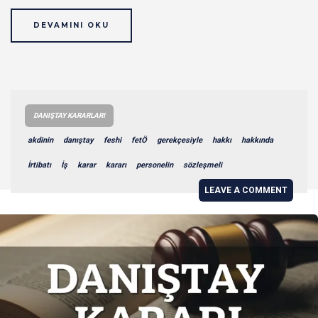
DEVAMINI OKU
DANIŞTAY KARARLARI
akdinin
danıştay
feshi
fetÖ
gerekçesiyle
hakkı
hakkında
İrtibatı
İş
karar
kararı
personelin
sözleşmeli
LEAVE A COMMENT