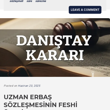
sözleşmeli
süre
sürecine
LEAVE A COMMENT
Posted on
Haziran 23, 2025
UZMAN ERBAŞ
SÖZLEŞMESININ FESHI