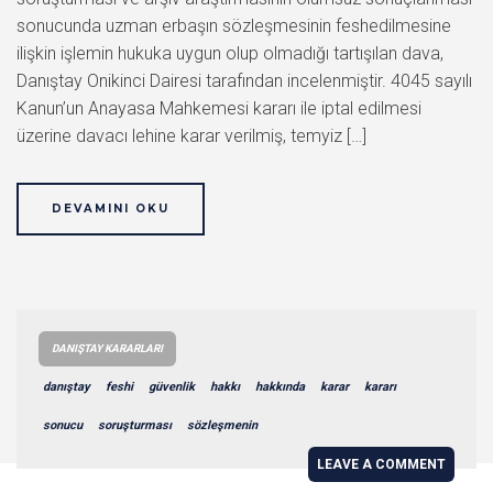
sonucunda uzman erbaşın sözleşmesinin feshedilmesine
ilişkin işlemin hukuka uygun olup olmadığı tartışılan dava,
Danıştay Onikinci Dairesi tarafından incelenmiştir. 4045 sayılı
Kanun’un Anayasa Mahkemesi kararı ile iptal edilmesi
üzerine davacı lehine karar verilmiş, temyiz […]
DEVAMINI OKU
DANIŞTAY KARARLARI
danıştay
feshi
güvenlik
hakkı
hakkında
karar
kararı
sonucu
soruşturması
sözleşmenin
LEAVE A COMMENT