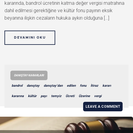
kararında, bandrol ücretinin katma değer vergisi matrahına
dahil edilmesi gerektiğine ve kültür fonu payının eksik
beyanına ilişkin cezaların hukuka aykırı olduğuna […]
DEVAMINI OKU
DANIŞTAY KARARLARI
bandrol
danıştay
danıştay’dan
edilen
fonu
İtiraz
kararı
kararına
kültür
payı
temyiz
Ücreti
Üzerine
vergi
LEAVE A COMMENT