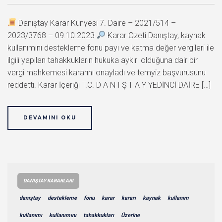
Danıştay Karar Künyesi 7. Daire – 2021/514 –
2023/3768 – 09.10.2023
Karar Özeti Danıştay, kaynak
kullanımını destekleme fonu payı ve katma değer vergileri ile
ilgili yapılan tahakkukların hukuka aykırı olduğuna dair bir
vergi mahkemesi kararını onayladı ve temyiz başvurusunu
reddetti. Karar İçeriği T.C. D A N I Ş T A Y YEDİNCİ DAİRE […]
DEVAMINI OKU
DANIŞTAY KARARLARI
danıştay
destekleme
fonu
karar
kararı
kaynak
kullanım
kullanımı
kullanımını
tahakkukları
Üzerine