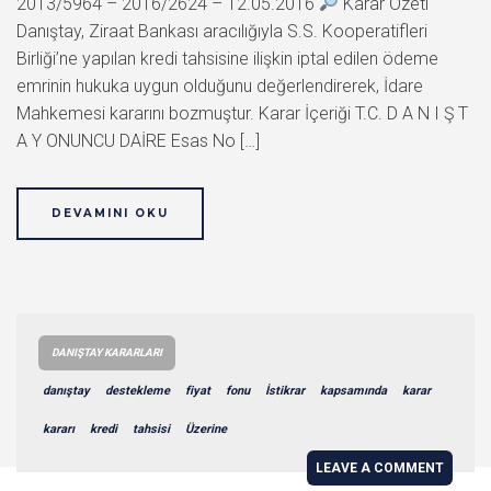
2013/5964 – 2016/2624 – 12.05.2016
Karar Özeti
Danıştay, Ziraat Bankası aracılığıyla S.S. Kooperatifleri
Birliği’ne yapılan kredi tahsisine ilişkin iptal edilen ödeme
emrinin hukuka uygun olduğunu değerlendirerek, İdare
Mahkemesi kararını bozmuştur. Karar İçeriği T.C. D A N I Ş T
A Y ONUNCU DAİRE Esas No […]
DEVAMINI OKU
DANIŞTAY KARARLARI
danıştay
destekleme
fiyat
fonu
İstikrar
kapsamında
karar
kararı
kredi
tahsisi
Üzerine
LEAVE A COMMENT