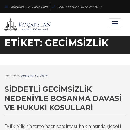
Skip
info@kocarslanhukuk.com
0537 344 4020 - 0258 257 5707
to
content
Toggl
naviga
ETIKET:
GECIMSIZLIK
Posted on
Haziran 19, 2026
SIDDETLI GECIMSIZLIK
NEDENIYLE BOSANMA DAVASI
VE HUKUKI KOSULLARI
Evlilik birliğinin temelinden sarsılması, halk arasında şiddetli