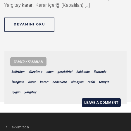
Yargıtay kararı. Karar İçeriği (Kapatılan) […]
DEVAMINI OKU
YARGITAY KARARLARI
belirtilen
düzeltme
eden
gerektirici
hakkında
İlamında
İsteğinin
karar
kararı
nedenlere
olmayan
reddi
temyiz
uygun
yargıtay
LEAVE A COMMENT
Hakkımızda