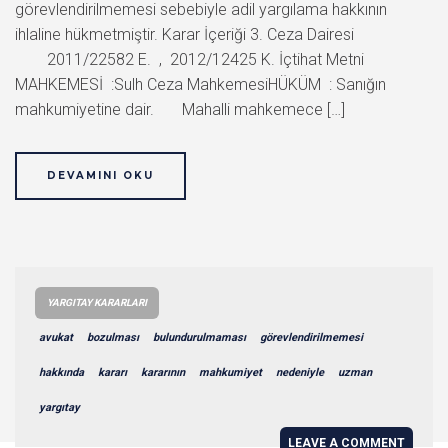
görevlendirilmemesi sebebiyle adil yargılama hakkının
ihlaline hükmetmiştir. Karar İçeriği 3. Ceza Dairesi
2011/22582 E. , 2012/12425 K. İçtihat Metni
MAHKEMESİ :Sulh Ceza MahkemesiHÜKÜM : Sanığın
mahkumiyetine dair. Mahalli mahkemece […]
DEVAMINI OKU
YARGITAY KARARLARI
avukat
bozulması
bulundurulmaması
görevlendirilmemesi
hakkında
kararı
kararının
mahkumiyet
nedeniyle
uzman
yargıtay
LEAVE A COMMENT