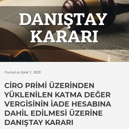
Posted on
Eylül 1, 2025
CIRO PRIMI ÜZERINDEN
YÜKLENILEN KATMA DEĞER
VERGISININ İADE HESABINA
DAHIL EDILMESI ÜZERINE
DANIŞTAY KARARI