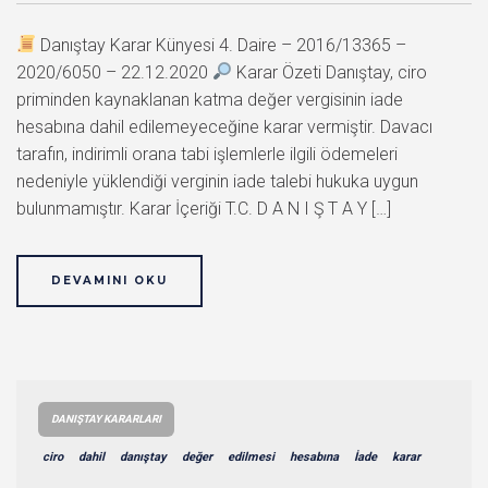
Danıştay Karar Künyesi 4. Daire – 2016/13365 –
2020/6050 – 22.12.2020
Karar Özeti Danıştay, ciro
priminden kaynaklanan katma değer vergisinin iade
hesabına dahil edilemeyeceğine karar vermiştir. Davacı
tarafın, indirimli orana tabi işlemlerle ilgili ödemeleri
nedeniyle yüklendiği verginin iade talebi hukuka uygun
bulunmamıştır. Karar İçeriği T.C. D A N I Ş T A Y […]
DEVAMINI OKU
DANIŞTAY KARARLARI
ciro
dahil
danıştay
değer
edilmesi
hesabına
İade
karar