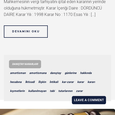
Mahkemesinin vergi tarhiyatını iptal eden kararının yerinde
olduğuna hükmetmiştir. Karar İçeriği Daire : DÖRDÜNCÜ
DAİRE Karar Yılı : 1998 Karar No : 1170 Esas Yılı : […]
DEVAMINI OKU
DANIŞTAY KARARLARI
amortisman
amortismana
danıştay
günlerine
hakkında
hesabına
İktisadi
İlişkin
İntikali
kar-zarar
karar
kararı
kıymetlerin
kullanılmayan
tabi
tutarlarının
zarar
LEAVE A COMMENT