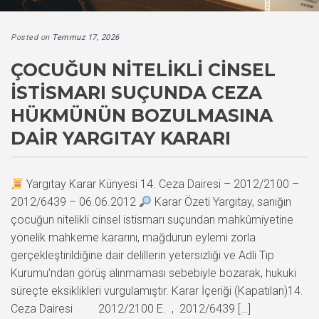
Posted on
Temmuz 17, 2026
ÇOCUĞUN NITELIKLI CINSEL
İSTISMARI SUÇUNDA CEZA
HÜKMÜNÜN BOZULMASINA
DAIR YARGITAY KARARI
Yargıtay Karar Künyesi 14. Ceza Dairesi – 2012/2100 –
2012/6439 – 06.06.2012
Karar Özeti Yargıtay, sanığın
çocuğun nitelikli cinsel istismarı suçundan mahkûmiyetine
yönelik mahkeme kararını, mağdurun eylemi zorla
gerçekleştirildiğine dair delillerin yetersizliği ve Adli Tıp
Kurumu’ndan görüş alınmaması sebebiyle bozarak, hukuki
süreçte eksiklikleri vurgulamıştır. Karar İçeriği (Kapatılan)14.
Ceza Dairesi 2012/2100 E. , 2012/6439 […]