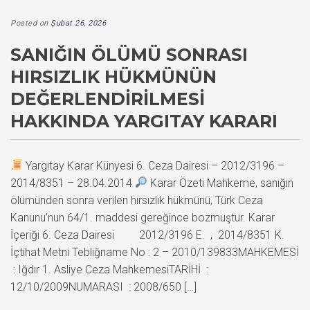
Posted on
Şubat 26, 2026
SANIĞIN ÖLÜMÜ SONRASI
HIRSIZLIK HÜKMÜNÜN
DEĞERLENDIRILMESI
HAKKINDA YARGITAY KARARI
Yargıtay Karar Künyesi 6. Ceza Dairesi – 2012/3196 –
2014/8351 – 28.04.2014
Karar Özeti Mahkeme, sanığın
ölümünden sonra verilen hırsızlık hükmünü, Türk Ceza
Kanunu’nun 64/1. maddesi gereğince bozmuştur. Karar
İçeriği 6. Ceza Dairesi 2012/3196 E. , 2014/8351 K.
İçtihat Metni Tebliğname No : 2 – 2010/139833MAHKEMESİ
: Iğdır 1. Asliye Ceza MahkemesiTARİHİ :
12/10/2009NUMARASI : 2008/650 […]