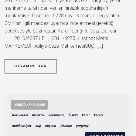
2011/4275 – 31.03.2011
Karar Özeti Yargıtay, yerel
mahkeme tarafından verilen hırsızlık suçuna ilişkin
mahkumiyet hükmünü, 5728 sayılı Kanun ile değiştirilen
CMK’nın ilgili maddesi uyarınca incelenmesi gerektiği
gerekçesiyle bozmuştur. Karar İçeriği 6. Ceza Dairesi
2010/23871 E. , 2011/4275 K. İçtihat Metni
MAHKEMESİ :Asliye Ceza MahkemesiSUÇ : […]
DEVAMINI OKU
YARGITAY KARARLARI
bozulması
hırsızlık
hükmünün
İlişkin
karar
kararı
mahkumiyet
suç
suçuna
Üzerine
yargıtay