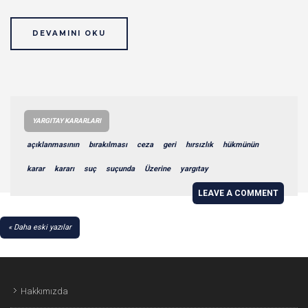
DEVAMINI OKU
YARGITAY KARARLARI
açıklanmasının
bırakılması
ceza
geri
hırsızlık
hükmünün
karar
kararı
suç
suçunda
Üzerine
yargıtay
LEAVE A COMMENT
YAZI
Daha eski yazılar
GEZINMESI
Hakkımızda