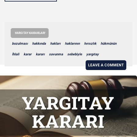
YARGITAY KARARLARI
bozulması
hakkında
hakları
haklarının
hırsızlık
hükmünün
İhlali
karar
kararı
savunma
sebebiyle
yargıtay
LEAVE A COMMENT