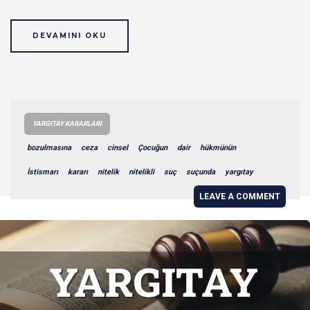
DEVAMINI OKU
YARGITAY KARARLARI
bozulmasına
ceza
cinsel
Çocuğun
dair
hükmünün
İstismarı
kararı
nitelik
nitelikli
suç
suçunda
yargıtay
LEAVE A COMMENT