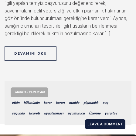
ilgili yapılan temyiz başvurusunu değerlendirerek,
savunmaların delil yetersizliği ve etkin pişmanlık hükmünün
göz önünde bulundurulması gerektiğine karar verdi. Ayrıca,
sanığın ölümünün tespiti ile ilgili hususların belirlenmesi
gerektiği belirtilerek hükmün bozulmasına karar […]
DEVAMINI OKU
YARGITAY KARARLARI
etkin
hükmünün
karar
kararı
madde
pişmanlık
suç
suçunda
ticareti
uygulanması
uyuşturucu
Üzerine
yargıtay
LEAVE A COMMENT