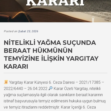
Posted on
Şubat 23, 2026
NITELIKLI YAĞMA SUÇUNDA
BERAAT HÜKMÜNÜN
TEMYIZINE İLIŞKIN YARGITAY
KARARI
Yargıtay Karar Künyesi 6. Ceza Dairesi – 2021/17385 –
2022/6440 – 26.04.2022
Karar Özeti Yargıtay, nitelikli
yağma suçlamasıyla ilgili olarak sanıkların beraat kararının
istinaf başvurusuyla temyiz edilmesini hukuka uygun bulmuş
ve temyiz itirazlarını reddetmiştir. Karar İçeriği 6. Ceza