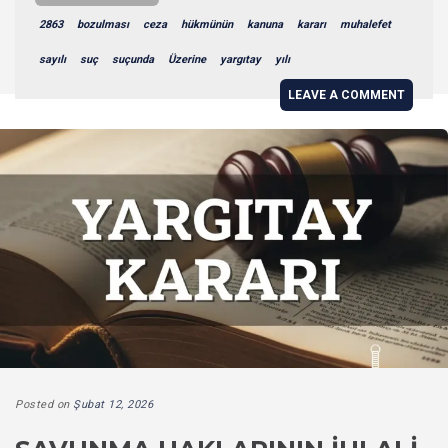
2863
bozulması
ceza
hükmünün
kanuna
kararı
muhalefet
sayılı
suç
suçunda
Üzerine
yargıtay
yılı
LEAVE A COMMENT
Posted on
Şubat 12, 2026