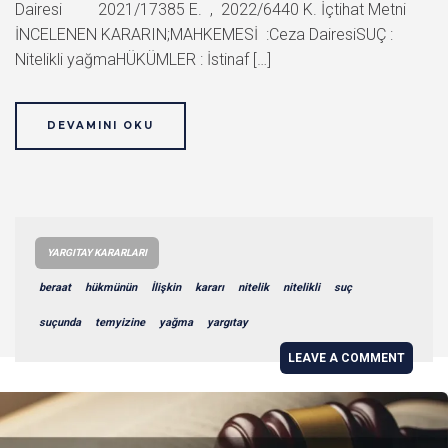
Dairesi 2021/17385 E. , 2022/6440 K. İçtihat Metni
İNCELENEN KARARIN;MAHKEMESİ :Ceza DairesiSUÇ :
Nitelikli yağmaHÜKÜMLER : İstinaf […]
DEVAMINI OKU
YARGITAY KARARLARI
beraat
hükmünün
İlişkin
kararı
nitelik
nitelikli
suç
suçunda
temyizine
yağma
yargıtay
LEAVE A COMMENT