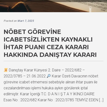
Posted on
Mart 7, 2025
NÖBET GÖREVINE
ICABETSIZLIKTEN KAYNAKLI
İHTAR PUANI CEZA KARARI
HAKKINDA DANIŞTAY KARARI
Danıştay Karar Künyesi 2. Daire – 2022/682 –
2022/3785 – 21.06.2022
Karar Özeti Davacının nöbet
görevine icabet etmemesi sebebiyle alınan ihtar puanı ile
cezalandırılması işlemi hukuka aykırı görülerek iptal
edilmiştir. Karar İçeriği T.C. D A N I Ş T A Y İKİNCİ DAİRE
Esas No : 2022/682 Karar No : 2022/3785 TEMYİZ EDEN […]