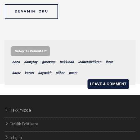
DEVAMINI OKU
DANIŞTAY KARARLARI
ceza
danıştay
görevine
hakkında
icabetsizlikten
İhtar
karar
kararı
kaynaklı
nöbet
puanı
LEAVE A COMMENT
Hakkımızda
Gizlilik Politikası
İletişim