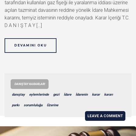
tarafından kullanılan gaz fişeği ile yaralanma iddiası üzerine
açılan tazminat davasının reddine yönelik İdare Mahkemesi
kararını, temyiz isteminin reddiyle onayladı. Karar İçeriği T.C.
D A N I Ş T A Y […]
DEVAMINI OKU
DANIŞTAY KARARLARI
danıştay
eylemlerinde
gezi
İdare
İdarenin
karar
kararı
parkı
sorumluluğu
Üzerine
LEAVE A COMMENT