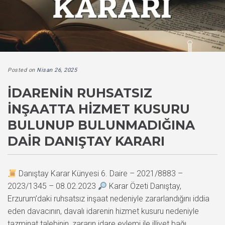
Posted on
Nisan 26, 2025
İDARENIN RUHSATSIZ
İNŞAATTA HIZMET KUSURU
BULUNUP BULUNMADIĞINA
DAIR DANIŞTAY KARARI
Danıştay Karar Künyesi 6. Daire – 2021/8883 –
2023/1345 – 08.02.2023
Karar Özeti Danıştay,
Erzurum’daki ruhsatsız inşaat nedeniyle zararlandığını iddia
eden davacının, davalı idarenin hizmet kusuru nedeniyle
tazminat talebinin, zararın idare eylemi ile illiyet bağı