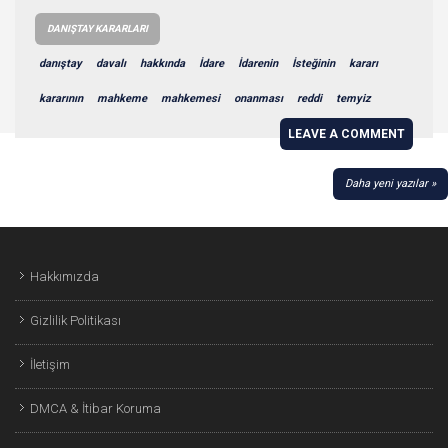
DANIŞTAY KARARLARI
danıştay
davalı
hakkında
İdare
İdarenin
İsteğinin
kararı
kararının
mahkeme
mahkemesi
onanması
reddi
temyiz
LEAVE A COMMENT
YAZI
Daha yeni yazılar
GEZINMESI
Hakkımızda
Gizlilik Politikası
İletişim
DMCA & İtibar Koruma