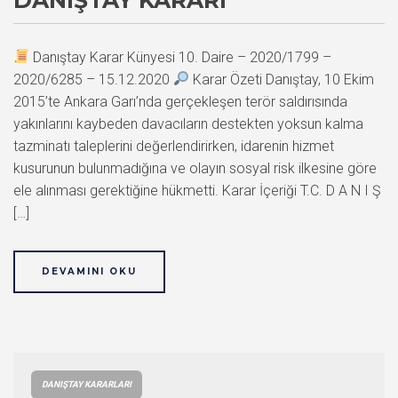
Danıştay Karar Künyesi 10. Daire – 2020/1799 –
2020/6285 – 15.12.2020
Karar Özeti Danıştay, 10 Ekim
2015’te Ankara Garı’nda gerçekleşen terör saldırısında
yakınlarını kaybeden davacıların destekten yoksun kalma
tazminatı taleplerini değerlendirirken, idarenin hizmet
kusurunun bulunmadığına ve olayın sosyal risk ilkesine göre
ele alınması gerektiğine hükmetti. Karar İçeriği T.C. D A N I Ş
[…]
DEVAMINI OKU
DANIŞTAY KARARLARI