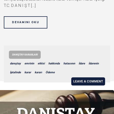
T.C. D A N I Ş T […]
DEVAMINI OKU
DANIŞTAY KARARLARI
danıştay
emrinin
etkisi
hakkında
hatasının
İdare
İdarenin
İptalinde
karar
kararı
Ödeme
LEAVE A COMMENT