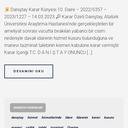
Danıştay Karar Künyesi 10. Daire – 2022/5357 –
2023/1227 – 14.03.2023
Karar Özeti Danıştay, Atatürk
Üniversitesi Araştırma Hastanesi’nde gerçekleştirilen bir
ameliyat sonrası vücutta bırakılan yabancı bir cisim
nedeniyle davalı idarenin hizmet kusuru bulunduğuna ve
manevi tazminat talebinin kısmen kabulüne karar vermiştir.
Karar İçeriği T.C. D A N I Ş T A Y ONUNCU […]
DEVAMINI OKU
DANIŞTAY KARARLARI
danıştay
hizmet
hizmetlerinde
İdare
İdarenin
kararı
kusuru
manevi
sağlık
talebi
tazminat
Üzerine