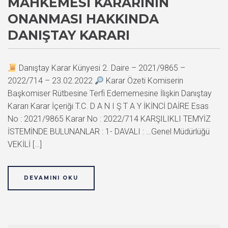
MAHKEMESI KARARININ
ONANMASI HAKKINDA
DANIŞTAY KARARI
Danıştay Karar Künyesi 2. Daire – 2021/9865 –
2022/714 – 23.02.2022
Karar Özeti Komiserin
Başkomiser Rütbesine Terfi Edememesine İlişkin Danıştay
Kararı Karar İçeriği T.C. D A N I Ş T A Y İKİNCİ DAİRE Esas
No : 2021/9865 Karar No : 2022/714 KARŞILIKLI TEMYİZ
İSTEMİNDE BULUNANLAR : 1- DAVALI : …Genel Müdürlüğü
VEKİLİ […]
DEVAMINI OKU