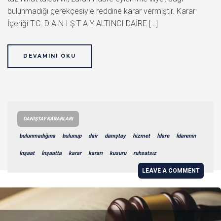
bulunmadığı gerekçesiyle reddine karar vermiştir. Karar
İçeriği T.C. D A N I Ş T A Y ALTINCI DAİRE […]
DEVAMINI OKU
DANIŞTAY KARARLARI
bulunmadığına
bulunup
dair
danıştay
hizmet
İdare
İdarenin
İnşaat
İnşaatta
karar
kararı
kusuru
ruhsatsız
LEAVE A COMMENT