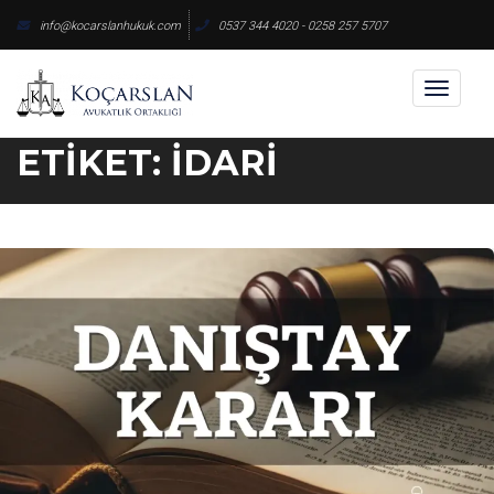
Skip
info@kocarslanhukuk.com
0537 344 4020 - 0258 257 5707
to
content
Toggl
naviga
ETIKET:
İDARI