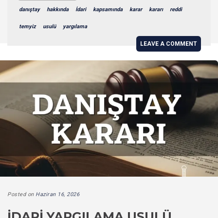
danıştay
hakkında
İdari
kapsamında
karar
kararı
reddi
temyiz
usulü
yargılama
LEAVE A COMMENT
Posted on
Haziran 16, 2026
İDARI YARGILAMA USULÜ