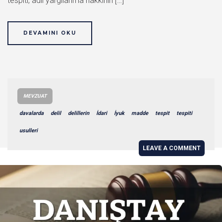
tespiti, adil yargılanma hakkının […]
DEVAMINI OKU
MEVZUAT
davalarda
delil
delillerin
İdari
İyuk
madde
tespit
tespiti
usulleri
LEAVE A COMMENT