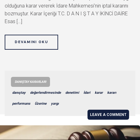
olduğuna karar vererek İdare Mahkemesi’nin iptal kararını
bozmuştur. Karar İçeriği T.C. D A N I Ş T A Y İKİNCİ DAİRE
Esas […]
DEVAMINI OKU
DANIŞTAY KARARLARI
danıştay
değerlendirmesinde
denetimi
İdari
karar
kararı
performans
Üzerine
yargı
LEAVE A COMMENT