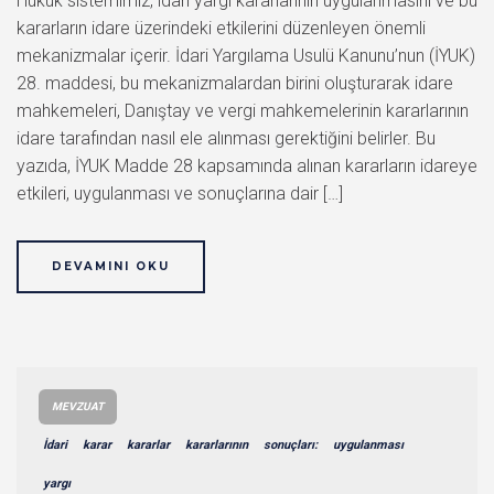
Hukuk sistemimiz, idari yargı kararlarının uygulanmasını ve bu
kararların idare üzerindeki etkilerini düzenleyen önemli
mekanizmalar içerir. İdari Yargılama Usulü Kanunu’nun (İYUK)
28. maddesi, bu mekanizmalardan birini oluşturarak idare
mahkemeleri, Danıştay ve vergi mahkemelerinin kararlarının
idare tarafından nasıl ele alınması gerektiğini belirler. Bu
yazıda, İYUK Madde 28 kapsamında alınan kararların idareye
etkileri, uygulanması ve sonuçlarına dair […]
DEVAMINI OKU
MEVZUAT
İdari
karar
kararlar
kararlarının
sonuçları:
uygulanması
yargı