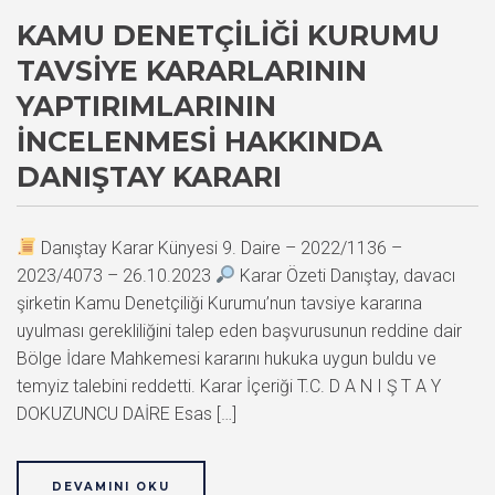
KAMU DENETÇILIĞI KURUMU
TAVSIYE KARARLARININ
YAPTIRIMLARININ
İNCELENMESI HAKKINDA
DANIŞTAY KARARI
Danıştay Karar Künyesi 9. Daire – 2022/1136 –
2023/4073 – 26.10.2023
Karar Özeti Danıştay, davacı
şirketin Kamu Denetçiliği Kurumu’nun tavsiye kararına
uyulması gerekliliğini talep eden başvurusunun reddine dair
Bölge İdare Mahkemesi kararını hukuka uygun buldu ve
temyiz talebini reddetti. Karar İçeriği T.C. D A N I Ş T A Y
DOKUZUNCU DAİRE Esas […]
DEVAMINI OKU