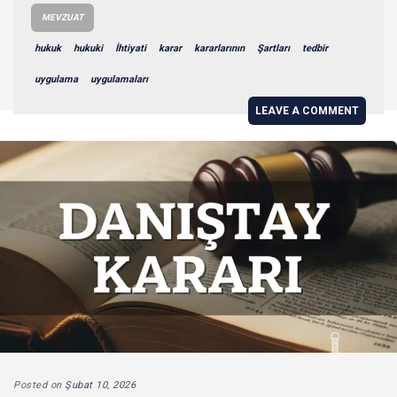
MEVZUAT
hukuk
hukuki
İhtiyati
karar
kararlarının
Şartları
tedbir
uygulama
uygulamaları
LEAVE A COMMENT
Posted on
Şubat 10, 2026