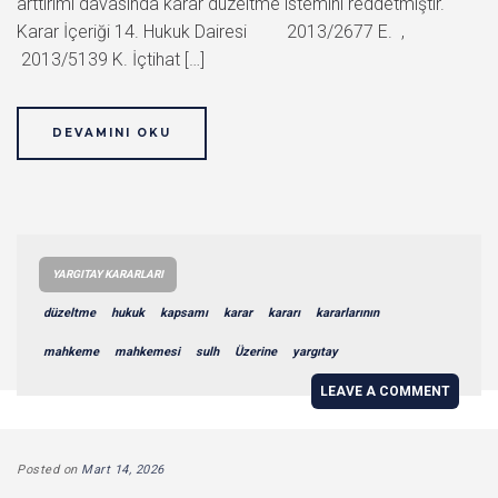
arttırımı davasında karar düzeltme istemini reddetmiştir.
Karar İçeriği 14. Hukuk Dairesi 2013/2677 E. ,
2013/5139 K. İçtihat […]
DEVAMINI OKU
YARGITAY KARARLARI
düzeltme
hukuk
kapsamı
karar
kararı
kararlarının
mahkeme
mahkemesi
sulh
Üzerine
yargıtay
LEAVE A COMMENT
Posted on
Mart 14, 2026