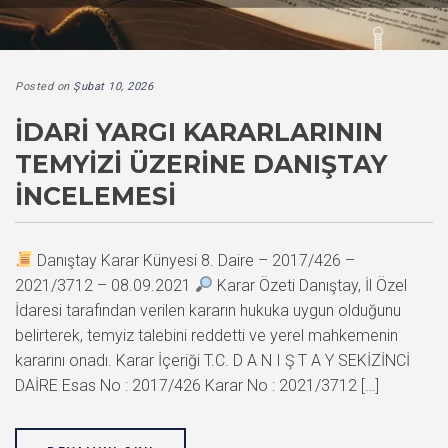
Posted on
Şubat 10, 2026
İDARI YARGI KARARLARININ
TEMYIZI ÜZERINE DANIŞTAY
İNCELEMESI
Danıştay Karar Künyesi 8. Daire – 2017/426 –
2021/3712 – 08.09.2021
Karar Özeti Danıştay, İl Özel
İdaresi tarafından verilen kararın hukuka uygun olduğunu
belirterek, temyiz talebini reddetti ve yerel mahkemenin
kararını onadı. Karar İçeriği T.C. D A N I Ş T A Y SEKİZİNCİ
DAİRE Esas No : 2017/426 Karar No : 2021/3712 […]