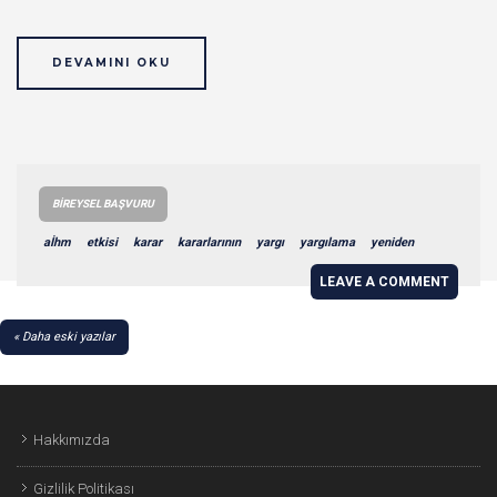
DEVAMINI OKU
BIREYSEL BAŞVURU
aİhm
etkisi
karar
kararlarının
yargı
yargılama
yeniden
LEAVE A COMMENT
YAZI
Daha eski yazılar
GEZINMESI
Hakkımızda
Gizlilik Politikası