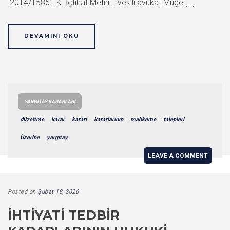
2014/15851 K. İçtihat Metni .. vekili avukat Müge […]
DEVAMINI OKU
YARGITAY KARARLARI
düzeltme
karar
kararı
kararlarının
mahkeme
talepleri
Üzerine
yargıtay
LEAVE A COMMENT
Posted on
Şubat 18, 2026
İHTIYATI TEDBIR