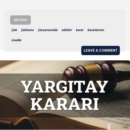
MEVZUAT
Çek
Çekinme
Çerçevesinde
etkileri
karar
kararlarının
madde
LEAVE A COMMENT