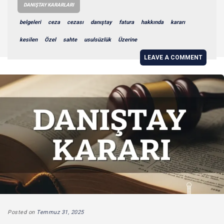
DANIŞTAY KARARLARI
belgeleri
ceza
cezası
danıştay
fatura
hakkında
kararı
kesilen
Özel
sahte
usulsüzlük
Üzerine
LEAVE A COMMENT
Posted on
Temmuz 31, 2025