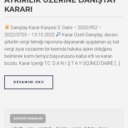
KARARI
Danıştay Karar Künyesi 3. Daire – 2020/952 –
2022/3753 – 13.10.2022
Karar Özeti Danıştay, davacı
şirketin vergi tekniği raporuna dayanarak uygulanan üç kat
vergi ziyaı cezasının bir kısımda hukuka aykırı olduğunu
belirterek kısmı temyiz başvurusunu kabul etti ve kararı
bozdu. Karar İçeriği T.C. D A N I Ş T A Y ÜÇÜNCÜ DAİRE […]
DEVAMINI OKU
DANIŞTAY KARARLARI