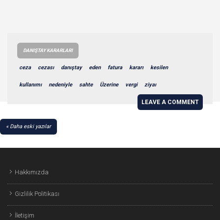
DANIŞTAY KARARLARI
ceza
cezası
danıştay
eden
fatura
kararı
kesilen
kullanımı
nedeniyle
sahte
Üzerine
vergi
ziyaı
LEAVE A COMMENT
YAZI
Daha eski yazılar
GEZINMESI
Hakkımızda
Gizlilik Politikası
İletişim