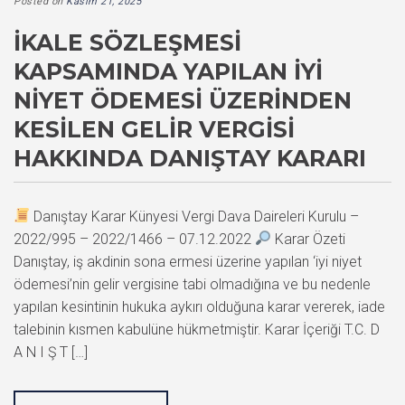
Posted on
Kasım 21, 2025
İKALE SÖZLEŞMESI
KAPSAMINDA YAPILAN İYI
NIYET ÖDEMESI ÜZERINDEN
KESILEN GELIR VERGISI
HAKKINDA DANIŞTAY KARARI
Danıştay Karar Künyesi Vergi Dava Daireleri Kurulu –
2022/995 – 2022/1466 – 07.12.2022
Karar Özeti
Danıştay, iş akdinin sona ermesi üzerine yapılan ‘iyi niyet
ödemesi’nin gelir vergisine tabi olmadığına ve bu nedenle
yapılan kesintinin hukuka aykırı olduğuna karar vererek, iade
talebinin kısmen kabulüne hükmetmiştir. Karar İçeriği T.C. D
A N I Ş T […]