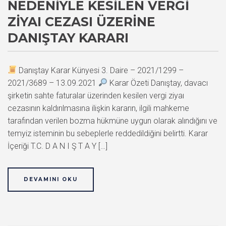
NEDENIYLE KESILEN VERGI
ZIYAI CEZASI ÜZERINE
DANIŞTAY KARARI
Danıştay Karar Künyesi 3. Daire – 2021/1299 –
2021/3689 – 13.09.2021
Karar Özeti Danıştay, davacı
şirketin sahte faturalar üzerinden kesilen vergi ziyaı
cezasının kaldırılmasına ilişkin kararın, ilgili mahkeme
tarafından verilen bozma hükmüne uygun olarak alındığını ve
temyiz isteminin bu sebeplerle reddedildiğini belirtti. Karar
İçeriği T.C. D A N I Ş T A Y […]
DEVAMINI OKU