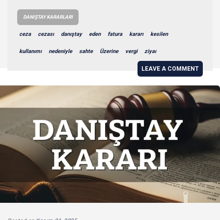
DANIŞTAY KARARLARI
ceza
cezası
danıştay
eden
fatura
kararı
kesilen
kullanımı
nedeniyle
sahte
Üzerine
vergi
ziyaı
LEAVE A COMMENT