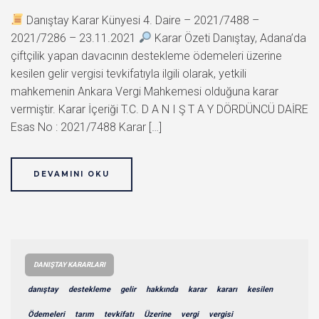
Danıştay Karar Künyesi 4. Daire – 2021/7488 –
2021/7286 – 23.11.2021
Karar Özeti Danıştay, Adana’da
çiftçilik yapan davacının destekleme ödemeleri üzerine
kesilen gelir vergisi tevkifatıyla ilgili olarak, yetkili
mahkemenin Ankara Vergi Mahkemesi olduğuna karar
vermiştir. Karar İçeriği T.C. D A N I Ş T A Y DÖRDÜNCÜ DAİRE
Esas No : 2021/7488 Karar […]
DEVAMINI OKU
DANIŞTAY KARARLARI
danıştay
destekleme
gelir
hakkında
karar
kararı
kesilen
Ödemeleri
tarım
tevkifatı
Üzerine
vergi
vergisi