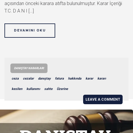
açısından önceki karara atıfta bulunulmuştur. Karar İçeriği
T.C. D A N I […]
DEVAMINI OKU
DANIŞTAY KARARLARI
ceza
cezalar
danıştay
fatura
hakkında
karar
kararı
kesilen
kullanımı
sahte
Üzerine
LEAVE A COMMENT