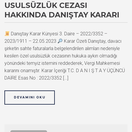
USULSÜZLÜK CEZASI
HAKKINDA DANIŞTAY KARARI
Danıştay Karar Künyesi 3. Daire – 2022/3352 –
2023/1911 – 22.05.2023
Karar Özeti Danıştay, davacı
şirketin sahte faturalarla belgelendirilen alımları nedeniyle
kesilen özel usulsüzlük cezasının hukuka aykırı olmadığı
yönündeki temyiz istemini reddederek, Vergi Mahkemesi
kararını onamıştır. Karar İçeriği T.C. D A N I Ş T A Y ÜÇÜNCÜ
DAİRE Esas No : 2022/3352 […]
DEVAMINI OKU