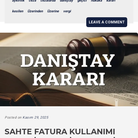
aykırılık
ceza
cezalarda
danıştay
geçici
hukuka
kararı
kesilen
Üzerinden
Üzerine
vergi
LEAVE A COMMENT
Posted on
Kasım 29, 2025
SAHTE FATURA KULLANIMI