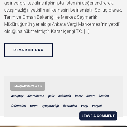
gelir vergisi tevkifine ilişkin iptal istemini değerlendirerek,
uyuşmazlığın yetkili mahkemesini belirlemiştir. Sonuç olarak,
Tarım ve Orman Bakanlığı ile Merkez Saymanlık
Müdürlüğü’nün yer aldığı Ankara Vergi Mahkemesi’nin yetkili
olduğuna hükmetmiştir. Karar İçeriği T.C. […]
DEVAMINI OKU
DANIŞTAY KARARLARI
danıştay
destekleme
gelir
hakkında
karar
kararı
kesilen
Ödemeleri
tarım
uyuşmazlığı
Üzerinden
vergi
vergisi
LEAVE A COMMENT