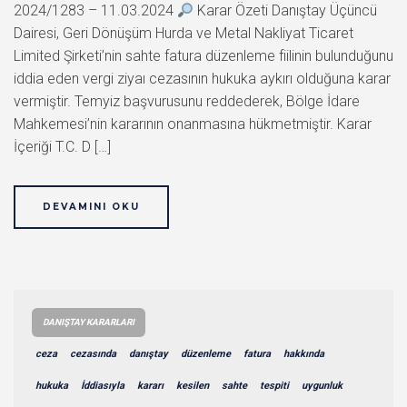
2024/1283 – 11.03.2024
Karar Özeti Danıştay Üçüncü
Dairesi, Geri Dönüşüm Hurda ve Metal Nakliyat Ticaret
Limited Şirketi’nin sahte fatura düzenleme fiilinin bulunduğunu
iddia eden vergi ziyaı cezasının hukuka aykırı olduğuna karar
vermiştir. Temyiz başvurusunu reddederek, Bölge İdare
Mahkemesi’nin kararının onanmasına hükmetmiştir. Karar
İçeriği T.C. D […]
DEVAMINI OKU
DANIŞTAY KARARLARI
ceza
cezasında
danıştay
düzenleme
fatura
hakkında
hukuka
İddiasıyla
kararı
kesilen
sahte
tespiti
uygunluk