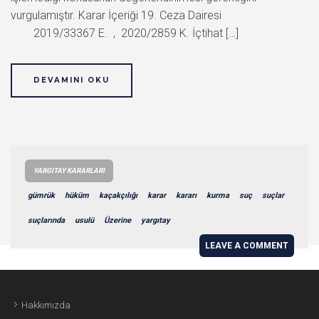
vurgulamıştır. Karar İçeriği 19. Ceza Dairesi
2019/33367 E. , 2020/2859 K. İçtihat […]
DEVAMINI OKU
YARGITAY KARARLARI
gümrük
hüküm
kaçakçılığı
karar
kararı
kurma
suç
suçlar
suçlarında
usulü
Üzerine
yargıtay
LEAVE A COMMENT
Hakkımızda