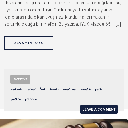
davaların hangi makamın gözetiminde yürütüleceği konusu,
uygulamada önem taşır. Günlük hayatta vatandaşlar ve
idare arasında çıkan uyuşmazlıklarda, hangi makamın
sorumlu olduğu bilinmelidir. Bu yazıda, İYUK Madde 65’in […]
DEVAMINI OKU
MEVZUAT
bakanlar
etkisi
İyuk
kurulu
kurulu’nun
madde
yetki
yetkisi
yürütme
LEAVE A COMMENT