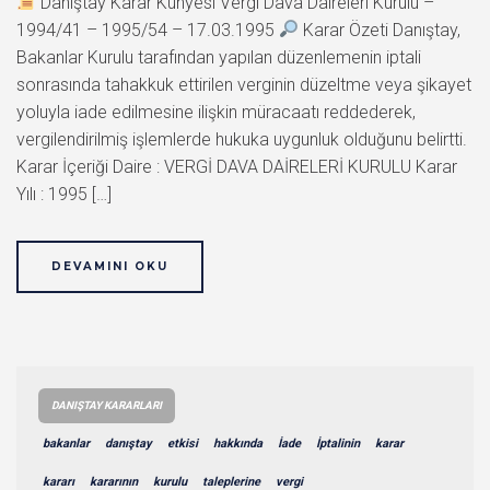
Danıştay Karar Künyesi Vergi Dava Daireleri Kurulu –
1994/41 – 1995/54 – 17.03.1995
Karar Özeti Danıştay,
Bakanlar Kurulu tarafından yapılan düzenlemenin iptali
sonrasında tahakkuk ettirilen verginin düzeltme veya şikayet
yoluyla iade edilmesine ilişkin müracaatı reddederek,
vergilendirilmiş işlemlerde hukuka uygunluk olduğunu belirtti.
Karar İçeriği Daire : VERGİ DAVA DAİRELERİ KURULU Karar
Yılı : 1995 […]
DEVAMINI OKU
DANIŞTAY KARARLARI
bakanlar
danıştay
etkisi
hakkında
İade
İptalinin
karar
kararı
kararının
kurulu
taleplerine
vergi