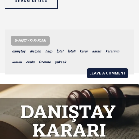
DEVAMINI OKU
DANIŞTAY KARARLARI
danıştay
disiplin
harp
İptal
İptali
karar
kararı
kararının
kurulu
okulu
Üzerine
yüksek
LEAVE A COMMENT