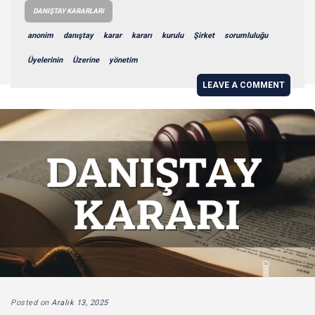
DANIŞTAY KARARLARI
anonim
danıştay
karar
kararı
kurulu
Şirket
sorumluluğu
Üyelerinin
Üzerine
yönetim
LEAVE A COMMENT
Posted on
Aralık 13, 2025