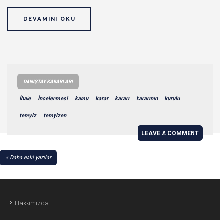
DEVAMINI OKU
DANIŞTAY KARARLARI
İhale
İncelenmesi
kamu
karar
kararı
kararının
kurulu
temyiz
temyizen
LEAVE A COMMENT
YAZI
Daha eski yazılar
GEZINMESI
Hakkımızda