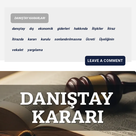
DANIŞTAY KARARLARI
danıştay
dış
ekonomik
giderleri
hakkında
İlişkiler
İtiraz
İtirazda
kararı
kurulu
sonlandırılmasına
Ücreti
Üyeliğinin
vekalet
yargılama
LEAVE A COMMENT