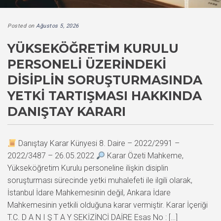
Posted on
Ağustos 5, 2026
YÜKSEKÖĞRETIM KURULU
PERSONELI ÜZERINDEKI
DISIPLIN SORUŞTURMASINDA
YETKI TARTIŞMASI HAKKINDA
DANIŞTAY KARARI
Danıştay Karar Künyesi 8. Daire – 2022/2991 –
2022/3487 – 26.05.2022
Karar Özeti Mahkeme,
Yükseköğretim Kurulu personeline ilişkin disiplin
soruşturması sürecinde yetki muhalefeti ile ilgili olarak,
İstanbul İdare Mahkemesinin değil, Ankara İdare
Mahkemesinin yetkili olduğuna karar vermiştir. Karar İçeriği
T.C. D A N I Ş T A Y SEKİZİNCİ DAİRE Esas No : […]