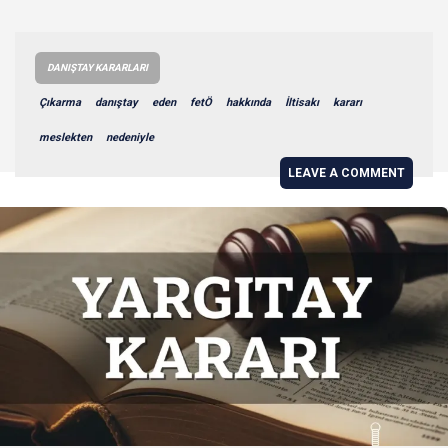
DANIŞTAY KARARLARI
Çıkarma
danıştay
eden
fetÖ
hakkında
İltisakı
kararı
meslekten
nedeniyle
LEAVE A COMMENT