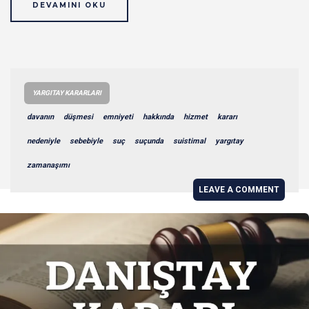
DEVAMINI OKU
YARGITAY KARARLARI
davanın
düşmesi
emniyeti
hakkında
hizmet
kararı
nedeniyle
sebebiyle
suç
suçunda
suistimal
yargıtay
zamanaşımı
LEAVE A COMMENT