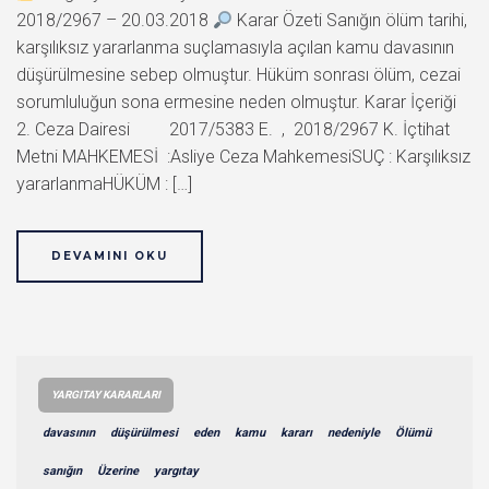
2018/2967 – 20.03.2018
Karar Özeti Sanığın ölüm tarihi,
karşılıksız yararlanma suçlamasıyla açılan kamu davasının
düşürülmesine sebep olmuştur. Hüküm sonrası ölüm, cezai
sorumluluğun sona ermesine neden olmuştur. Karar İçeriği
2. Ceza Dairesi 2017/5383 E. , 2018/2967 K. İçtihat
Metni MAHKEMESİ :Asliye Ceza MahkemesiSUÇ : Karşılıksız
yararlanmaHÜKÜM : […]
DEVAMINI OKU
YARGITAY KARARLARI
davasının
düşürülmesi
eden
kamu
kararı
nedeniyle
Ölümü
sanığın
Üzerine
yargıtay