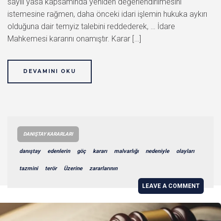
sayılı yasa kapsamında yeniden değerlendirilmesini
istemesine rağmen, daha önceki idari işlemin hukuka aykırı
olduğuna dair temyiz talebini reddederek, … İdare
Mahkemesi kararını onamıştır. Karar […]
DEVAMINI OKU
DANIŞTAY KARARLARI
danıştay
edenlerin
göç
kararı
malvarlığı
nedeniyle
olayları
tazmini
terör
Üzerine
zararlarının
LEAVE A COMMENT