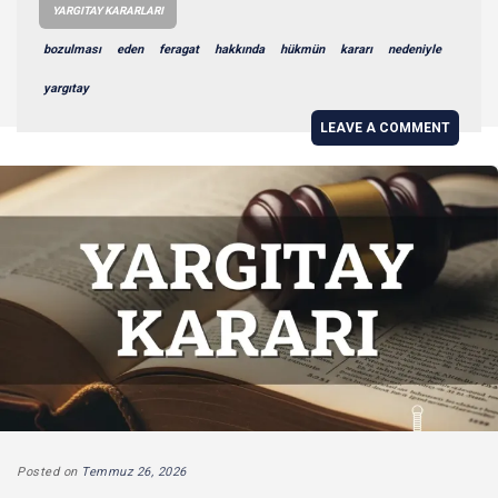
YARGITAY KARARLARI
bozulması
eden
feragat
hakkında
hükmün
kararı
nedeniyle
yargıtay
LEAVE A COMMENT
Posted on
Temmuz 26, 2026