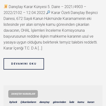
Danıştay Karar Künyesi 5. Daire – 2021/4903 –
2022/2102 – 12.04.2022
Karar Özeti Danıştay Beşinci
Dairesi, 672 Sayılı Kanun Hükmünde Kararnamenin eki
listesinde yer alan ismiyle kamu görevinden çıkarılan
davacının, OHAL İşlemleri İnceleme Komisyonuna
başvurusunun reddine ilişkin mahkeme kararının usul ve
yasaya uygun olduğunu belirterek temyiz talebini reddetti.
Karar İçeriği T.C. D A […]
DEVAMINI OKU
DANIŞTAY KARARLARI
bylock
Çıkarılanların
danıştay
görevinden
İade
kamu
kararı