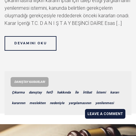
çıkarılmasına ilişkin kararın iptali için talep ettiği yargılamanın
yenilenmesi istemini, kanunda belirtilen gerekçelerin
oluşmadığı gerekçesiyle reddederek önceki kararları onadı.
Karar İçeriği T.C. D A N I Ş T A Y BEŞİNCİ DAİRE Esas […]
DEVAMINI OKU
DANIŞTAY KARARLARI
Çıkarma
danıştay
fetÖ
hakkında
İle
İrtibat
İstemi
kararı
kararının
meslekten
nedeniyle
yargılamasının
yenilenmesi
LEAVE A COMMENT