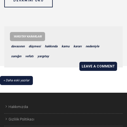
DEVAMINI OKU
YARGITAY KARARLARI
davasının
düşmesi
hakkında
kamu
kararı
nedeniyle
sanığın
vefatı
yargıtay
LEAVE A COMMENT
YAZI
Daha eski yazılar
GEZINMESI
Hakkımızda
Gizlilik Politikası