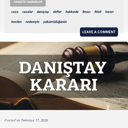
DANIŞTAY KARARLARI
ceza
cezalar
danıştay
defter
hakkında
İbrazı
İhlali
kararı
kesilen
nedeniyle
yükümlülüğünün
LEAVE A COMMENT
Posted on
Temmuz 17, 2026