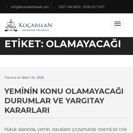
Skip
info@kocarslanhukuk.com
0537 344 4020 - 0258 257 5707
to
content
Toggl
naviga
ETIKET:
OLAMAYACAĞI
Posted on
Mart 16, 2026
YEMININ KONU OLAMAYACAĞI
DURUMLAR VE YARGITAY
KARARLARI
Hukuk alanında, yemin, davaların çözümünde önemli bir role