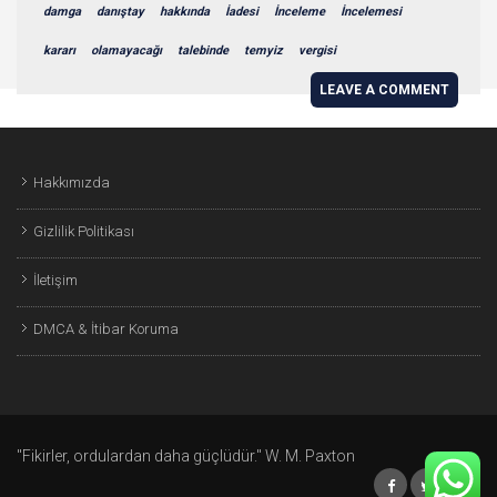
damga
danıştay
hakkında
İadesi
İnceleme
İncelemesi
kararı
olamayacağı
talebinde
temyiz
vergisi
LEAVE A COMMENT
Hakkımızda
Gizlilik Politikası
İletişim
DMCA & İtibar Koruma
"Fikirler, ordulardan daha güçlüdür." W. M. Paxton