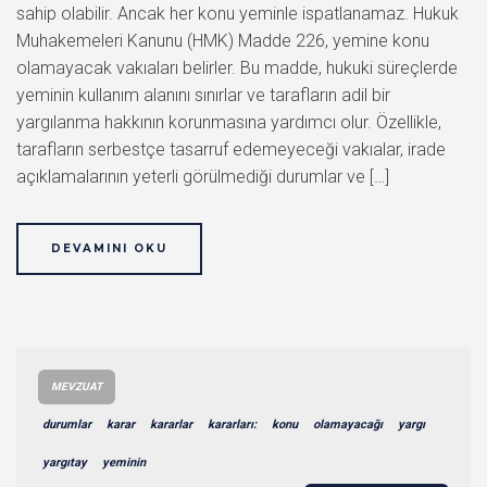
sahip olabilir. Ancak her konu yeminle ispatlanamaz. Hukuk
Muhakemeleri Kanunu (HMK) Madde 226, yemine konu
olamayacak vakıaları belirler. Bu madde, hukuki süreçlerde
yeminin kullanım alanını sınırlar ve tarafların adil bir
yargılanma hakkının korunmasına yardımcı olur. Özellikle,
tarafların serbestçe tasarruf edemeyeceği vakıalar, irade
açıklamalarının yeterli görülmediği durumlar ve […]
DEVAMINI OKU
MEVZUAT
durumlar
karar
kararlar
kararları:
konu
olamayacağı
yargı
yargıtay
yeminin