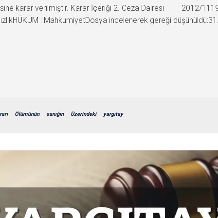
mesine karar verilmiştir. Karar İçeriği 2. Ceza Dairesi 2012/111
ıkHÜKÜM : MahkumiyetDosya incelenerek gereği düşünüldü:31.10.
rarı
Ölümünün
sanığın
Üzerindeki
yargıtay