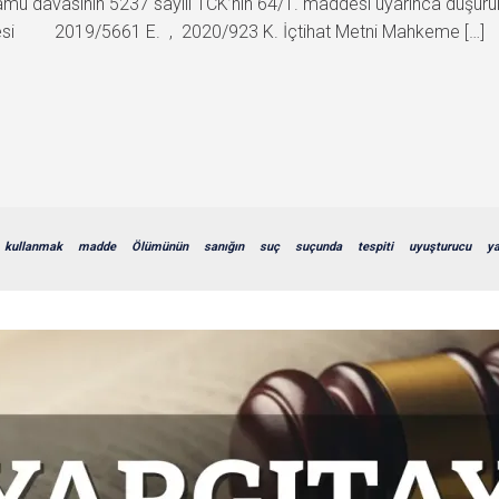
mu davasının 5237 sayılı TCK’nın 64/1. maddesi uyarınca düşürülm
iresi 2019/5661 E. , 2020/923 K. İçtihat Metni Mahkeme […]
kullanmak
madde
Ölümünün
sanığın
suç
suçunda
tespiti
uyuşturucu
ya