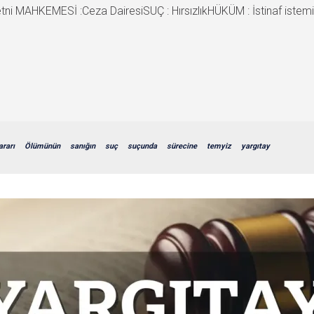
MAHKEMESİ :Ceza DairesiSUÇ : HırsızlıkHÜKÜM : İstinaf istemin
ararı
Ölümünün
sanığın
suç
suçunda
sürecine
temyiz
yargıtay