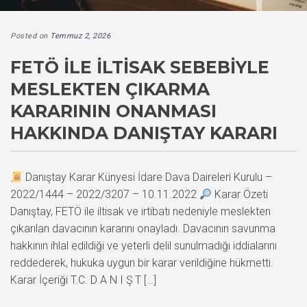
Posted on
Temmuz 2, 2026
FETÖ ILE İLTISAK SEBEBIYLE
MESLEKTEN ÇIKARMA
KARARININ ONANMASI
HAKKINDA DANIŞTAY KARARI
Danıştay Karar Künyesi İdare Dava Daireleri Kurulu –
2022/1444 – 2022/3207 – 10.11.2022
Karar Özeti
Danıştay, FETÖ ile iltisak ve irtibatı nedeniyle meslekten
çıkarılan davacının kararını onayladı. Davacının savunma
hakkının ihlal edildiği ve yeterli delil sunulmadığı iddialarını
reddederek, hukuka uygun bir karar verildiğine hükmetti.
Karar İçeriği T.C. D A N I Ş T […]