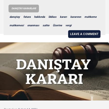
DANIŞTAY KARARLARI
danıştay
fatura
hakkında
İddiası
kararı
kararının
mahkeme
mahkemesi
onanması
sahte
Üzerine
vergi
LEAVE A COMMENT