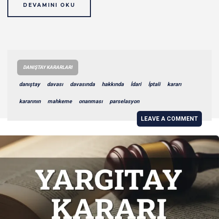
DEVAMINI OKU
DANIŞTAY KARARLARI
danıştay
davası
davasında
hakkında
İdari
İptali
kararı
kararının
mahkeme
onanması
parselasyon
LEAVE A COMMENT