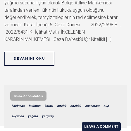
yağma suçuna ilişkin olarak Bölge Adliye Mahkemesi
tarafından verilen hükmün hukuka uygun olduğunu
değerlendirerek, temyiz taleplerinin red edilmesine karar
vermiştir. Karar İçeriği 6. Ceza Dairesi 2022/2698 E. ,
2022/8431 K. İçtihat Metni İNCELENEN
KARARIN;MAHKEMESİ :Ceza DairesiSUÇ : Nitelikli […]
DEVAMINI OKU
YARGITAY KARARLARI
hakkında
hükmün
kararı
nitelik
nitelikli
onanması
suç
suçunda
yağma
yargıtay
LEAVE A COMMENT