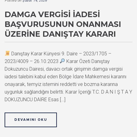
Posted on
Şubat 14, 2026
DAMGA VERGISI İADESI
BAŞVURUSUNUN ONANMASI
ÜZERINE DANIŞTAY KARARI
Danıştay Karar Künyesi 9. Daire – 2023/1705 –
2023/4009 – 26.10.2023
Karar Özeti Danıştay
Dokuzuncu Dairesi, davacı ortak girişimin damga vergisi
iadesi talebini kabul eden Bölge İdare Mahkemesi kararını
onayarak, temyiz istemini reddetti ve bozma kararına
uygunluk sağlandığını belirtti. Karar İçeriği T.C. D A N I Ş T A Y
DOKUZUNCU DAİRE Esas […]
DEVAMINI OKU