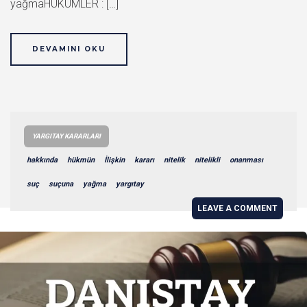
yağmaHÜKÜMLER : […]
DEVAMINI OKU
YARGITAY KARARLARI
hakkında
hükmün
İlişkin
kararı
nitelik
nitelikli
onanması
suç
suçuna
yağma
yargıtay
LEAVE A COMMENT