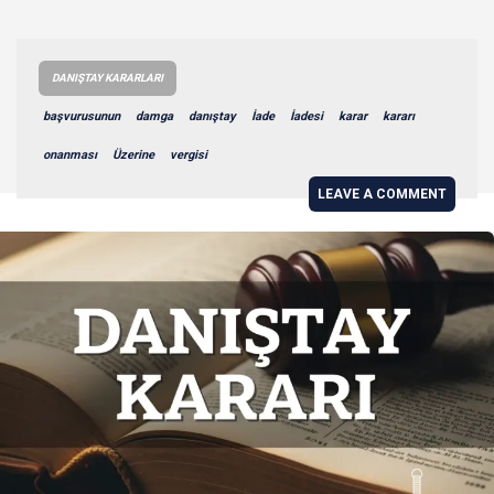
DANIŞTAY KARARLARI
başvurusunun
damga
danıştay
İade
İadesi
karar
kararı
onanması
Üzerine
vergisi
LEAVE A COMMENT