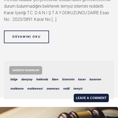
durum bulunmadığını belirterek temyiz istemini reddetti.
Karar İçeriği T.C. D A N I Ş T A Y DOKUZUNCU DAİRE Esas
No : 2023/5891 Karar No […]
DEVAMINI OKU
DANIŞTAY KARARLARI
bölge
danıştay
hakkında
İdare
İsteminin
kararı
kararının
mahkeme
mahkemesi
onanması
reddi
temyiz
LEAVE A COMMENT