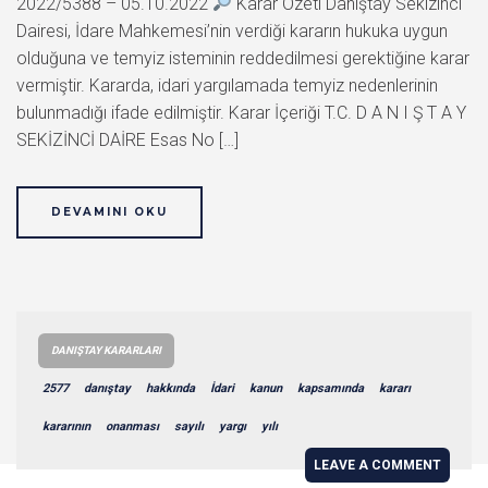
2022/5388 – 05.10.2022
Karar Özeti Danıştay Sekizinci
Dairesi, İdare Mahkemesi’nin verdiği kararın hukuka uygun
olduğuna ve temyiz isteminin reddedilmesi gerektiğine karar
vermiştir. Kararda, idari yargılamada temyiz nedenlerinin
bulunmadığı ifade edilmiştir. Karar İçeriği T.C. D A N I Ş T A Y
SEKİZİNCİ DAİRE Esas No […]
DEVAMINI OKU
DANIŞTAY KARARLARI
2577
danıştay
hakkında
İdari
kanun
kapsamında
kararı
kararının
onanması
sayılı
yargı
yılı
LEAVE A COMMENT