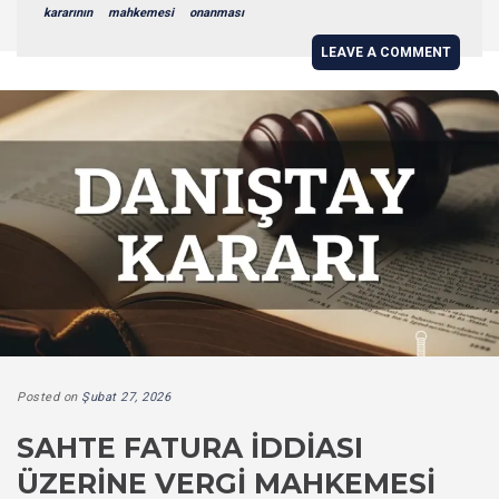
kararının
mahkemesi
onanması
LEAVE A COMMENT
Posted on
Şubat 27, 2026
SAHTE FATURA İDDIASI
ÜZERINE VERGI MAHKEMESI