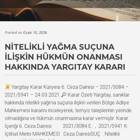
Posted on
Ocak 10, 2026
NITELIKLI YAĞMA SUÇUNA
İLIŞKIN HÜKMÜN ONANMASI
HAKKINDA YARGITAY KARARI
Yargıtay Karar Künyesi 6. Ceza Dairesi – 2021/3084 –
2021/5941 – 24.03.2021
Karar Özeti Yargıtay, sanıklar
hakkında nitelikli yağma suçuna ilişkin verilen Bölge Adliye
Mahkemesi kararını inceleyerek, temyiz taleplerinin yerinde
olmadığına ve hükmün onanmasına karar vermiştir. Karar
İçeriği 6. Ceza Dairesi 2021/3084 E. , 2021/5941 K.
İçtihat Metni MAHKEMESİ :Ceza DairesiSUÇ : Nitelikli