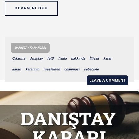
DEVAMINI OKU
DANIŞTAY KARARLARI
Çıkarma
danıştay
fetÖ
hakkı
hakkında
İltisak
karar
kararı
kararının
meslekten
onanması
sebebiyle
LEAVE A COMMENT