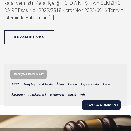
karar vermiştir. Karar İçeriği T.C. D A N I Ş T A Y SEKİZİNCİ
DAİRE Esas No : 2022/7818 Karar No : 2023/6916 Temyiz
İsteminde Bulunanlar: […]
DEVAMINI OKU
DANIŞTAY KARARLARI
2577
danıştay
hakkında
İdare
kanun
kapsamında
kararı
kararının
mahkemesi
onanması
sayılı
yılı
LEAVE A COMMENT