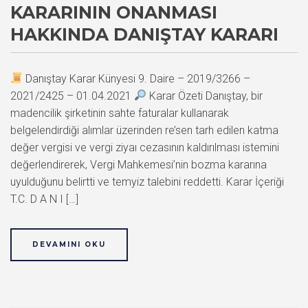
KARARININ ONANMASI
HAKKINDA DANIŞTAY KARARI
Danıştay Karar Künyesi 9. Daire – 2019/3266 –
2021/2425 – 01.04.2021
Karar Özeti Danıştay, bir
madencilik şirketinin sahte faturalar kullanarak
belgelendirdiği alımlar üzerinden re’sen tarh edilen katma
değer vergisi ve vergi ziyaı cezasının kaldırılması istemini
değerlendirerek, Vergi Mahkemesi’nin bozma kararına
uyulduğunu belirtti ve temyiz talebini reddetti. Karar İçeriği
T.C. D A N I […]
DEVAMINI OKU