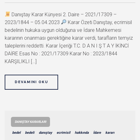
Danıştay Karar Künyesi 2. Daire – 2021/17309 –
2023/1844 – 05.04.2023
Karar Özeti Danıştay, ecrimisil
bedelinin hukuka uygun olduğuna ve İdare Mahkemesi
kararının onanması gerektiğine karar verdi, tarafların temyiz
taleplerini reddetti. Karar İçeriği T.C. D A N I Ş T A Y İKİNCİ
DAİRE Esas No : 2021/17309 Karar No : 2023/1844
KARŞILIKLI […]
DEVAMINI OKU
DANIŞTAY KARARLARI
bedel
bedeli
danıştay
ecrimisil
hakkında
İdare
kararı