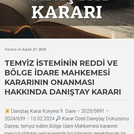
Posted on
Aralık 27, 2025
TEMYIZ İSTEMININ REDDI VE
BÖLGE İDARE MAHKEMESI
KARARININ ONANMASI
HAKKINDA DANIŞTAY KARARI
Danıştay Karar Künyesi 9. Daire – 2023/5891 –
2024/639 – 15.02.2024
Karar Özeti Danıştay Dokuzuncu
Dairesi, temyiz edilen Bölge İdare Mahkemesi kararının
mevcut iddialar çerçevesinde bozulmasını gerektirecek bir