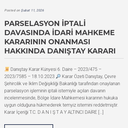
Posted on
Şubat 11, 2026
PARSELASYON İPTALI
DAVASINDA İDARI MAHKEME
KARARININ ONANMASI
HAKKINDA DANIŞTAY KARARI
Danıştay Karar Künyesi 6. Daire – 2023/475 –
2023/7585 – 18.10.2023
Karar Özeti Danıştay, Çevre
Şehircilik ve İklim Değişikliği Bakanlığı tarafından onaylanan
parselasyon işleminin iptali istemiyle açılan davanın
incelenmesinde, Bölge İdare Mahkemesi kararının hukuka
uygun olduğuna hükmederek temyiz istemini reddetmiştir.
Karar İçeriği T.C. D A N I Ş T A Y ALTINCI DAİRE […]