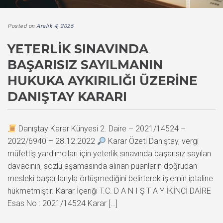
Posted on
Aralık 4, 2025
YETERLIK SINAVINDA
BAŞARISIZ SAYILMANIN
HUKUKA AYKIRILIĞI ÜZERINE
DANIŞTAY KARARI
Danıştay Karar Künyesi 2. Daire – 2021/14524 –
2022/6940 – 28.12.2022
Karar Özeti Danıştay, vergi
müfettiş yardımcıları için yeterlik sınavında başarısız sayılan
davacının, sözlü aşamasında alınan puanların doğrudan
mesleki başarılarıyla örtüşmediğini belirterek işlemin iptaline
hükmetmiştir. Karar İçeriği T.C. D A N I Ş T A Y İKİNCİ DAİRE
Esas No : 2021/14524 Karar […]