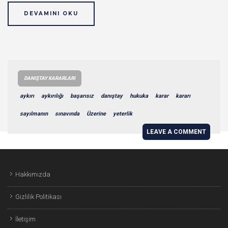
DEVAMINI OKU
DANIŞTAY KARARLARI
aykırı
aykırılığı
başarısız
danıştay
hukuka
karar
kararı
sayılmanın
sınavında
Üzerine
yeterlik
LEAVE A COMMENT
Hakkımızda
Gizlilik Politikası
İletişim