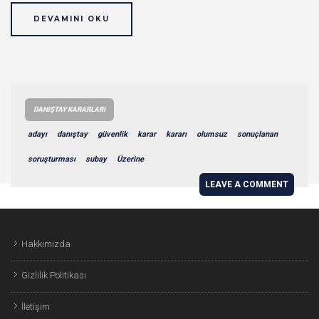
DEVAMINI OKU
DANIŞTAY KARARLARI
adayı
danıştay
güvenlik
karar
kararı
olumsuz
sonuçlanan
soruşturması
subay
Üzerine
LEAVE A COMMENT
Hakkımızda
Gizlilik Politikası
İletişim