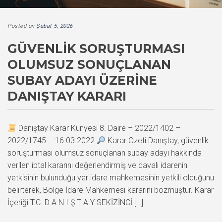
Posted on
Şubat 5, 2026
GÜVENLIK SORUŞTURMASI
OLUMSUZ SONUÇLANAN
SUBAY ADAYI ÜZERINE
DANIŞTAY KARARI
Danıştay Karar Künyesi 8. Daire – 2022/1402 –
2022/1745 – 16.03.2022
Karar Özeti Danıştay, güvenlik
soruşturması olumsuz sonuçlanan subay adayı hakkında
verilen iptal kararını değerlendirmiş ve davalı idarenin
yetkisinin bulunduğu yer idare mahkemesinin yetkili olduğunu
belirterek, Bölge İdare Mahkemesi kararını bozmuştur. Karar
İçeriği T.C. D A N I Ş T A Y SEKİZİNCİ […]