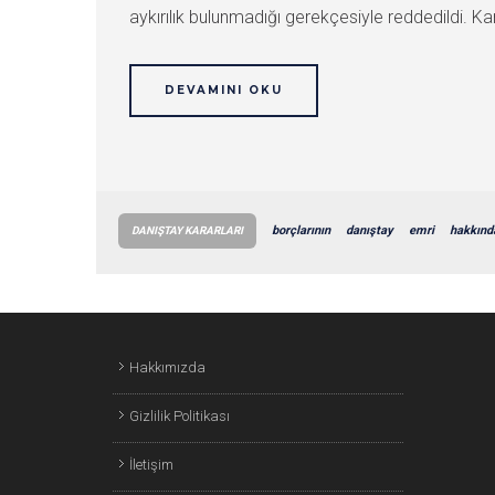
aykırılık bulunmadığı gerekçesiyle reddedildi. Kara
DEVAMINI OKU
borçlarının
danıştay
emri
hakkınd
DANIŞTAY KARARLARI
Hakkımızda
Gizlilik Politikası
İletişim