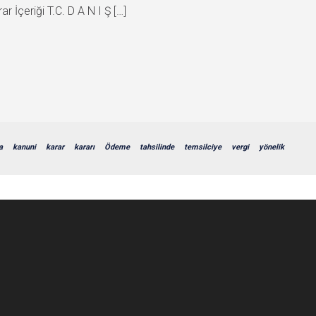
r İçeriği T.C. D A N I Ş […]
a
kanuni
karar
kararı
Ödeme
tahsilinde
temsilciye
vergi
yönelik