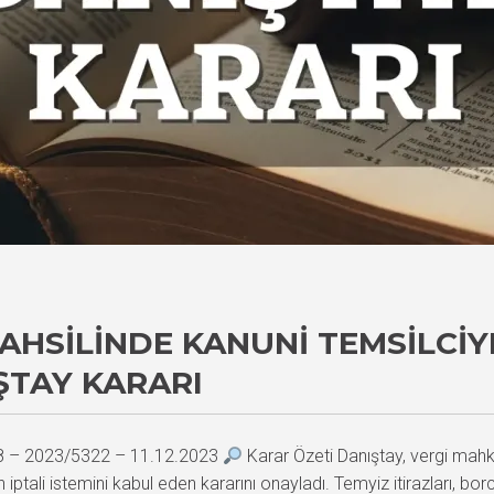
AHSILINDE KANUNI TEMSILCI
ŞTAY KARARI
38 – 2023/5322 – 11.12.2023
Karar Özeti Danıştay, vergi mahkem
ptali istemini kabul eden kararını onayladı. Temyiz itirazları, bor