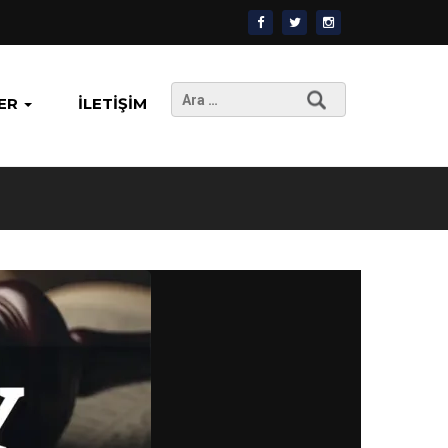
Arama:
ER
İLETIŞIM