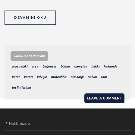
DEVAMINI OKU
DANIŞTAY KARARLARI
arasındaki
arsa
bağımsız
bölüm
danıştay
hakkı
hakkında
karar
kararı
kdv’ye
müteahhit
olmadığı
sahibi
tabi
teslimlerinin
LEAVE A COMMENT
Hakkımızda