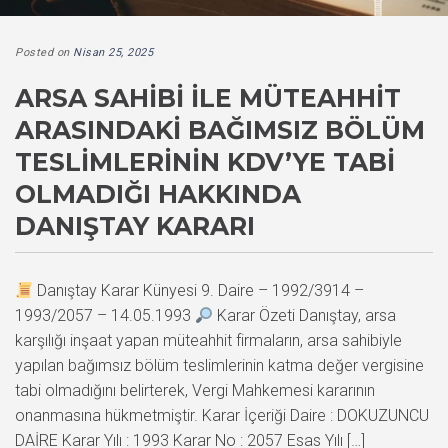
Posted on
Nisan 25, 2025
ARSA SAHIBI ILE MÜTEAHHIT
ARASINDAKI BAĞIMSIZ BÖLÜM
TESLIMLERININ KDV’YE TABI
OLMADIĞI HAKKINDA
DANIŞTAY KARARI
Danıştay Karar Künyesi 9. Daire – 1992/3914 –
1993/2057 – 14.05.1993
Karar Özeti Danıştay, arsa
karşılığı inşaat yapan müteahhit firmaların, arsa sahibiyle
yapılan bağımsız bölüm teslimlerinin katma değer vergisine
tabi olmadığını belirterek, Vergi Mahkemesi kararının
onanmasına hükmetmiştir. Karar İçeriği Daire : DOKUZUNCU
DAİRE Karar Yılı : 1993 Karar No : 2057 Esas Yılı […]