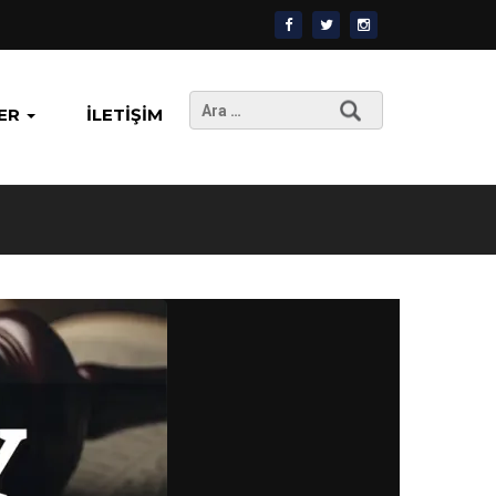
Arama:
ER
İLETIŞIM