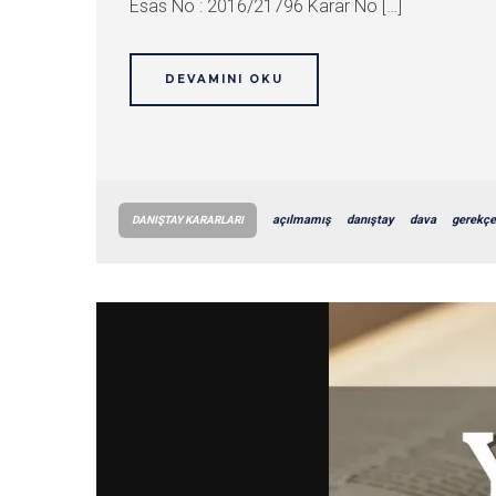
Esas No : 2016/21796 Karar No […]
DEVAMINI OKU
açılmamış
danıştay
dava
gerekçe
DANIŞTAY KARARLARI