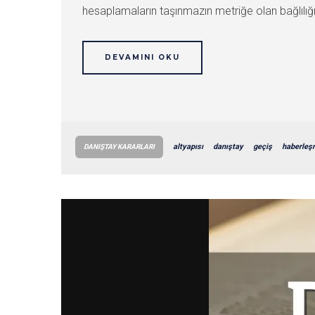
hesaplamaların taşınmazın metriğe olan bağlılığın
DEVAMINI OKU
altyapısı
danıştay
geçiş
haberle
DANIŞTAY KARARLARI