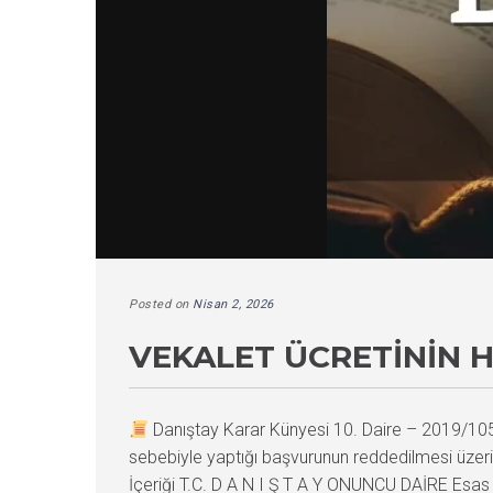
Posted on
Nisan 2, 2026
VEKALET ÜCRETININ 
Danıştay Karar Künyesi 10. Daire – 2019/1
sebebiyle yaptığı başvurunun reddedilmesi üzeri
İçeriği T.C. D A N I Ş T A Y ONUNCU DAİRE Esas