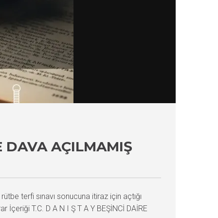
E DAVA AÇILMAMIŞ
ütbe terfi sınavı sonucuna itiraz için açtığı
ar İçeriği T.C. D A N I Ş T A Y BEŞİNCİ DAİRE