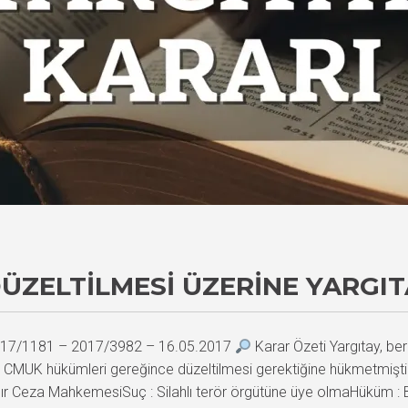
ÜZELTILMESI ÜZERINE YARGIT
 2017/1181 – 2017/3982 – 16.05.2017
Karar Özeti Yargıtay, ber
ın, CMUK hükümleri gereğince düzeltilmesi gerektiğine hükmetmi
ır Ceza MahkemesiSuç : Silahlı terör örgütüne üye olmaHüküm : B