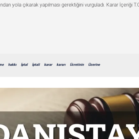
dan yola çıkarak yapılması gerektiğini vurguladı. Karar İçeriği T.C
şme
hakkı
İptal
İptali
karar
kararı
Ücretinin
Üzerine