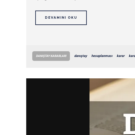
DEVAMINI OKU
danıştay
hesaplanması
karar
kara
DANIŞTAY KARARLARI