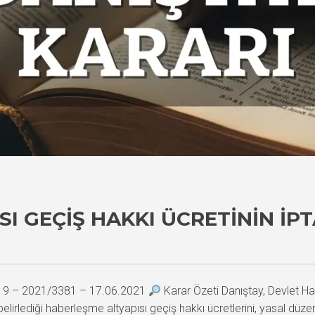
I GEÇIŞ HAKKI ÜCRETININ İPT
919 – 2021/3381 – 17.06.2021
Karar Özeti Danıştay, Devlet H
lirlediği haberleşme altyapısı geçiş hakkı ücretlerini, yasal düzenl