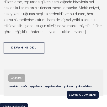
düzenleme, toplumda güven sarsıldığında bireylerin belli
hakları kullanımının sınırlandırılmasını amaçlar. Mahkumiyet,
hak yoksunluğunun başlıca nedenidir ve bu durum, hem
kamu hizmetlerine katılımı hem de kişisel yetki alanlarını
etkileyebilir. İşlenen suçun niteliğine ve mahkumiyetin türüne
göre değişiklik gösteren bu yoksunluklar, cezanın […]
DEVAMINI OKU
MEVZUAT
madde
mala
uygulama
uygulamaları
yoksun
yoksunlukları
LEAVE A COMMENT
YAZI
Daha eski yazılar