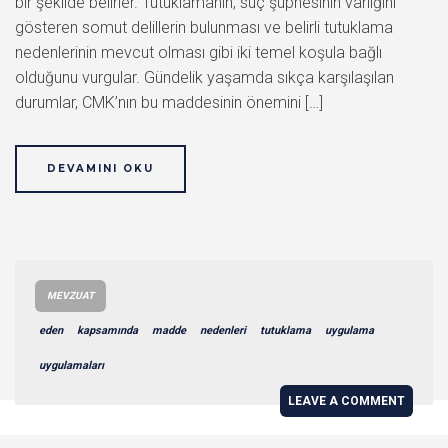
bir şekilde belirler. Tutuklamanın, suç şüphesinin varlığını
gösteren somut delillerin bulunması ve belirli tutuklama
nedenlerinin mevcut olması gibi iki temel koşula bağlı
olduğunu vurgular. Gündelik yaşamda sıkça karşılaşılan
durumlar, CMK’nın bu maddesinin önemini […]
DEVAMINI OKU
MEVZUAT
eden
kapsamında
madde
nedenleri
tutuklama
uygulama
uygulamaları
LEAVE A COMMENT