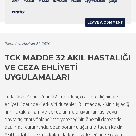
eden
İndirim
madde
nedenleri
takdiri
uygulamaları
yargı
yargıtay
LEAVE A COMMENT
Posted on
Haziran 21, 2026
TCK MADDE 32 AKIL HASTALIĞI
VE CEZA EHLIYETI
UYGULAMALARI
Türk Ceza Kanunu’nun 32. maddesi, akıl hastalığının ceza
ehliyeti üzerindeki etkisini düzenler. Bu madde, kişinin işlediği
fiilin hukuki anlam ve sonuçlarını algılayamaması veya
davranışlarını yönlendirme yeteneğinin önemli derecede
azalması durumunda ceza sorumluluğunu ortadan kaldırır.
Akıl hastalığı, ceza hukukunda kusur yeteneğini etkileyen