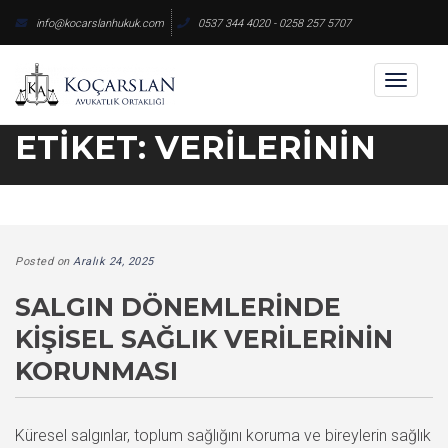
Skip
info@kocarslanhukuk.com
0537 344 4020 - 0258 257 5707
to
content
Toggl
naviga
ETIKET:
VERILERININ
Posted on
Aralık 24, 2025
SALGIN DÖNEMLERINDE
KIŞISEL SAĞLIK VERILERININ
KORUNMASI
Küresel salgınlar, toplum sağlığını koruma ve bireylerin sağlık