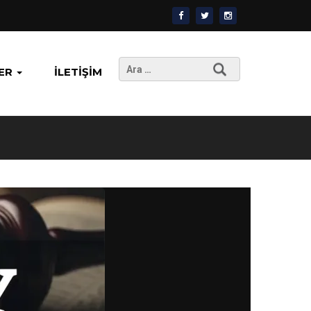
Arama:
ER
İLETIŞIM