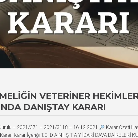
LIĞIN VETERINER HEKIMLER İ
INDA DANIŞTAY KARARI
i Kurulu – 2021/371 – 2021/3118 – 16.12.2021
Karar Özeti Hay
 Kararı Karar İçeriği T.C. D A N I Ş T A Y İDARİ DAVA DAİRELERİ