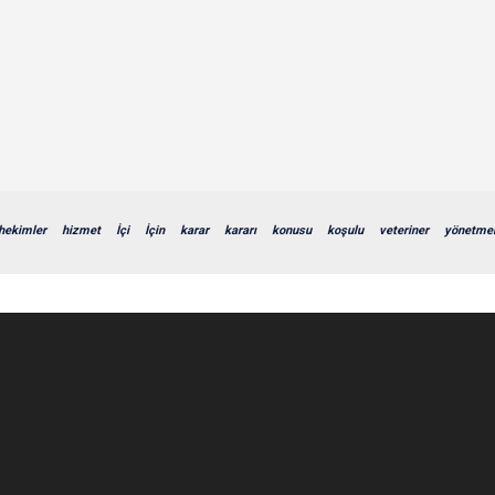
hekimler
hizmet
İçi
İçin
karar
kararı
konusu
koşulu
veteriner
yönetmel