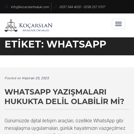
Skip
info@kocarslanhukuk.com
0537 344 4020 - 0258 257 5707
to
content
Toggl
naviga
ETIKET:
WHATSAPP
Posted on
Haziran 20, 2025
WHATSAPP YAZIŞMALARI
HUKUKTA DELIL OLABILIR MI?
Günümüzde dijital iletişim araçları, özellikle WhatsApp gibi
mesajlaşma uygulamaları, günlük hayatımızın vazgeçilmez