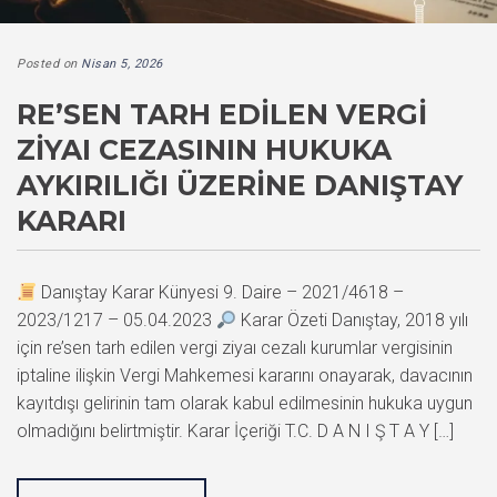
Posted on
Nisan 5, 2026
RE’SEN TARH EDILEN VERGI
ZIYAI CEZASININ HUKUKA
AYKIRILIĞI ÜZERINE DANIŞTAY
KARARI
Danıştay Karar Künyesi 9. Daire – 2021/4618 –
2023/1217 – 05.04.2023
Karar Özeti Danıştay, 2018 yılı
için re’sen tarh edilen vergi ziyaı cezalı kurumlar vergisinin
iptaline ilişkin Vergi Mahkemesi kararını onayarak, davacının
kayıtdışı gelirinin tam olarak kabul edilmesinin hukuka uygun
olmadığını belirtmiştir. Karar İçeriği T.C. D A N I Ş T A Y […]