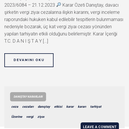
2023/6084 – 21.12.2023
Karar Özeti Danıştay, davacı
şirketin vergi ziyaı cezalarına ilişkin kararını, vergi inceleme
raporundaki hukuken kabul edilebilir tespitlerin bulunmaması
nedeniyle bozarak, üç kat vergi ziyaı cezası yönünden
yapılan tarhiyatın etkili olduğunu belirlemiştir. Karar İçeriği
T.C. D A N I Ş T A Y […]
DEVAMINI OKU
DANIŞTAY KARARLARI
ceza
cezaları
danıştay
etkisi
karar
kararı
tarhiyat
Üzerine
vergi
ziyaı
LEAVE A COMMENT