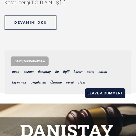
Karar İçeriği T.C. D A N I Ş […]
DEVAMINI OKU
DANIŞTAY KARARLARI
ceza
cezası
danıştay
İle
İlgili
kararı
satış
satışı
taşınmaz
uygulanan
Üzerine
vergi
ziyaı
LEAVE A COMMENT