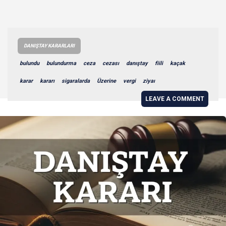
DANIŞTAY KARARLARI
bulundu
bulundurma
ceza
cezası
danıştay
fiili
kaçak
karar
kararı
sigaralarda
Üzerine
vergi
ziyaı
LEAVE A COMMENT