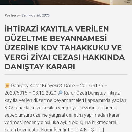
Posted on
Temmuz 30, 2026
İHTIRAZI KAYITLA VERILEN
DÜZELTME BEYANNAMESI
ÜZERINE KDV TAHAKKUKU VE
VERGI ZIYAI CEZASI HAKKINDA
DANIŞTAY KARARI
Danıştay Karar Künyesi 3. Daire – 2017/3175 –
2020/5015 – 03.12.2020
Karar Özeti Danıştay, ihtirazi
kayıtla verilen düzeltme beyannameleri kapsamında yapılan
KDV tahakkuku ve kesilen vergi ziyaı cezasının, idarenin
sebep unsuru üzerine yargısal denetim yapılmadan karar
verilmesi nedeniyle hukuka aykırı olduğuna hükmederek,
kararı bozmuştur. Karar İçeriği T.C. D A N I Ş T […]