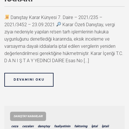
Danıştay Karar Künyesi 7. Daire – 2021/235 –
2021/3452 – 23.09.2021
Karar Özeti Danıştay, vergi
ziyaı nedeniyle yapılan re’sen tarh işlemlerinin hukuka
uygunluğunu denetlediği kararında, eksik inceleme ve
varsayıma dayalı iddialarla iptal edilen vergilerin yeniden
değerlendirilmesi gerektiğine hükmetmiştir. Karar İçeriği T.C.
D A N I Ş T A Y YEDİNCİ DAİRE Esas No […]
DEVAMINI OKU
DANIŞTAY KARARLARI
ceza
cezaları
danıştay
faaliyetinin
faktoring
İptal
İptali