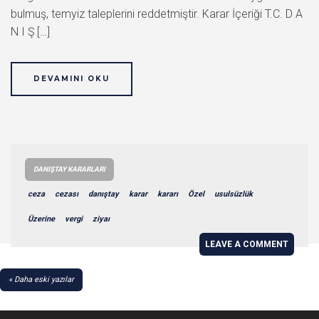
bulmuş, temyiz taleplerini reddetmiştir. Karar İçeriği T.C. D A
N I Ş […]
DEVAMINI OKU
DANIŞTAY KARARLARI
ceza
cezası
danıştay
karar
kararı
Özel
usulsüzlük
Üzerine
vergi
ziyaı
LEAVE A COMMENT
YAZI
Daha eski yazılar
GEZINMESI