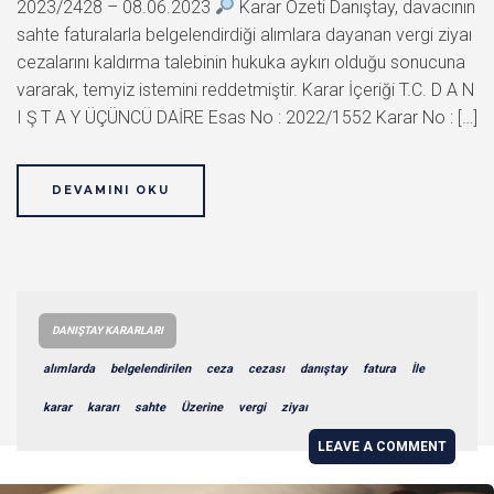
2023/2428 – 08.06.2023
Karar Özeti Danıştay, davacının
sahte faturalarla belgelendirdiği alımlara dayanan vergi ziyaı
cezalarını kaldırma talebinin hukuka aykırı olduğu sonucuna
vararak, temyiz istemini reddetmiştir. Karar İçeriği T.C. D A N
I Ş T A Y ÜÇÜNCÜ DAİRE Esas No : 2022/1552 Karar No : […]
DEVAMINI OKU
DANIŞTAY KARARLARI
alımlarda
belgelendirilen
ceza
cezası
danıştay
fatura
İle
karar
kararı
sahte
Üzerine
vergi
ziyaı
LEAVE A COMMENT