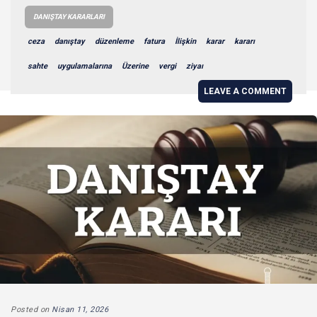
DANIŞTAY KARARLARI
ceza
danıştay
düzenleme
fatura
İlişkin
karar
kararı
sahte
uygulamalarına
Üzerine
vergi
ziyaı
LEAVE A COMMENT
Posted on
Nisan 11, 2026