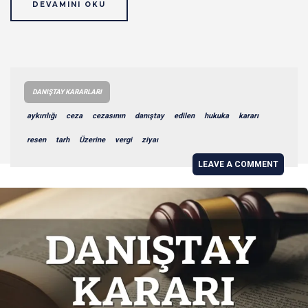
DEVAMINI OKU
DANIŞTAY KARARLARI
aykırılığı
ceza
cezasının
danıştay
edilen
hukuka
kararı
resen
tarh
Üzerine
vergi
ziyaı
LEAVE A COMMENT