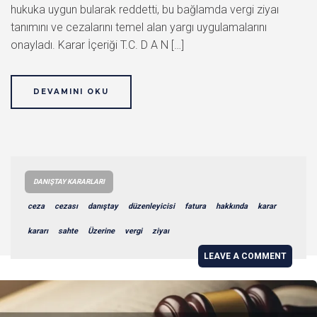
hukuka uygun bularak reddetti, bu bağlamda vergi ziyaı
tanımını ve cezalarını temel alan yargı uygulamalarını
onayladı. Karar İçeriği T.C. D A N […]
DEVAMINI OKU
DANIŞTAY KARARLARI
ceza
cezası
danıştay
düzenleyicisi
fatura
hakkında
karar
kararı
sahte
Üzerine
vergi
ziyaı
LEAVE A COMMENT