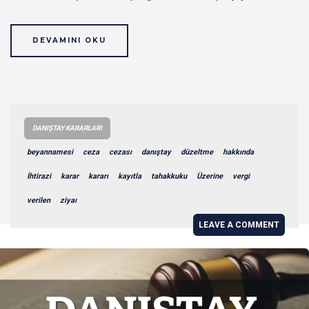
DEVAMINI OKU
DANIŞTAY KARARLARI
beyannamesi
ceza
cezası
danıştay
düzeltme
hakkında
İhtirazi
karar
kararı
kayıtla
tahakkuku
Üzerine
vergi
verilen
ziyaı
LEAVE A COMMENT