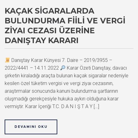
KAÇAK SIGARALARDA
BULUNDURMA FIILI VE VERGI
ZIYAI CEZASI ÜZERINE
DANIŞTAY KARARI
Danıştay Karar Künyesi 7. Daire – 2019/3955 –
2022/4441 – 14.11.2022
Karar Özeti Danıştay, davacı
şirketin kiraladığı araçta bulunan kaçak sigaralar nedeniyle
kesilen özel tüketim vergisi ve vergi ziyaı cezasının,
araştırmalar sonucunda kanuni bulundurma şartlarının
oluşmadığı gerekçesiyle hukuka aykırı olduğuna karar
vermiştir. Karar İçeriği T.C. D A N I Ş T A Y […]
DEVAMINI OKU